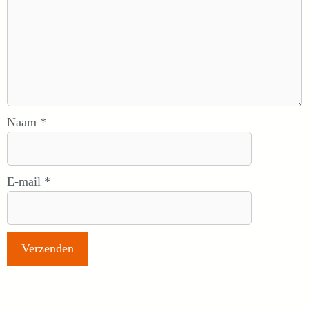
Naam
*
E-mail
*