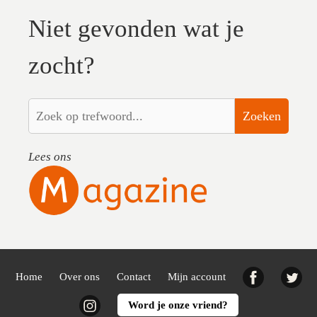
Niet gevonden wat je
zocht?
Zoeken
Lees ons
Facebook
Twi
Home
Over ons
Contact
Mijn account
Instagram
Word je onze vriend?