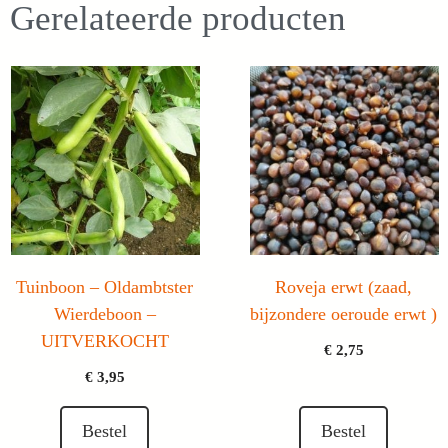
Gerelateerde producten
Tuinboon – Oldambtster
Roveja erwt (zaad,
Wierdeboon –
bijzondere oeroude erwt )
UITVERKOCHT
€
2,75
€
3,95
Bestel
Bestel