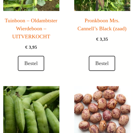
Tuinboon – Oldambtster
Pronkboon Mrs.
Wierdeboon –
Cannell’s Black (zaad)
UITVERKOCHT
€
3,35
€
3,95
Bestel
Bestel