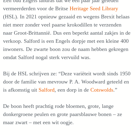
Een oud Engels landras dat we een paar jaar geleden
vermeerderden voor de Britse
Heritage Seed Library
(HSL). In 2021 opnieuw gezaaid en wegens Brexit helaas
niet meer zonder veel paarse krokodillen te verzenden
naar Groot-Brittannië. Dus een beperkt aantal zakjes in de
verkoop. Salford is een Engels dorpje met een kleine 400
inwoners. De zwarte boon zou de naam hebben gekregen
omdat Salford nogal sterk vervuild was.
Bij de HSL schrijven ze: “Deze variëteit wordt sinds 1950
door de familie van mevrouw P. A. Woodward geteeld en
is afkomstig uit
Salford
, een dorp in de
Cotswolds
.”
De boon heeft prachtig rode bloemen, grote, lange
donkergroene peulen en grote paarsblauwe bonen – ze
maar zwart – met een wit oogje.