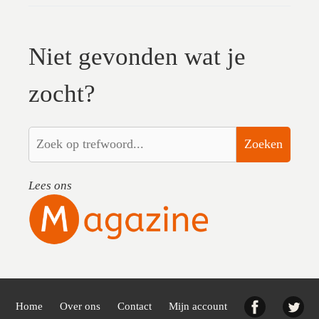
Niet gevonden wat je
zocht?
Zoeken
Lees ons
Facebook
Twi
Home
Over ons
Contact
Mijn account