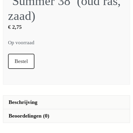
‘Summer 38’ (oud ras,
zaad)
€
2,75
Op voorraad
Celtuce
Bestel
(of
stengelsla)
'Summer
38'
(oud
Beschrijving
ras,
zaad)
Beoordelingen (0)
aantal