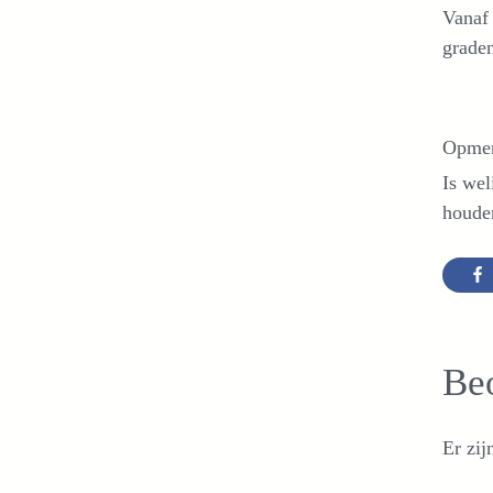
Vanaf 
graden
Opmer
Is wel
houde
Be
Er zij