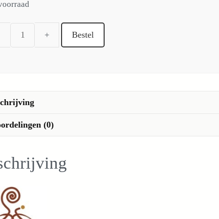
voorraad
Bestel
Postelein
(winterpostelein)
(zaad)
aantal
chrijving
ordelingen (0)
chrijving