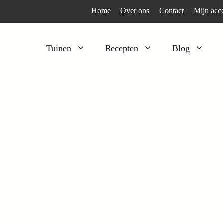
Home
Over ons
Contact
Mijn acc
Tuinen
Recepten
Blog
Heesters
Bijzonder en apart
Klimplanten
Kruiden
Kruiden
Peulgroenten
Moestuin
Tomaten
Verfplanten
Vruchtgewassen
Voedselbos
Wortelgroenten
Bladgroenten