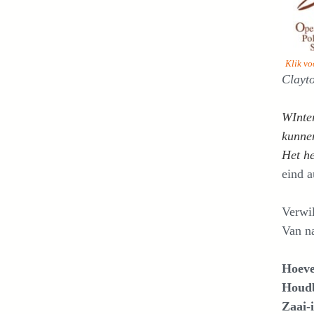
Klik vo
Clayto
WInter
kunnen
Het h
eind a
Verwil
Van na
Hoeve
Houdb
Zaai-i