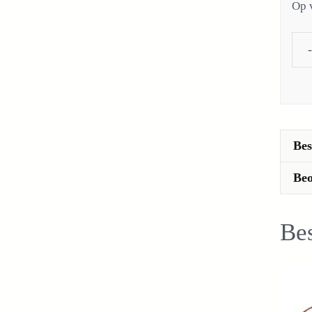
Op 
Bes
Beo
Bes