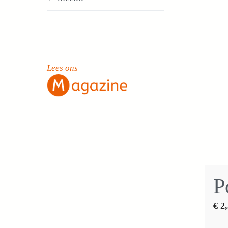
Lees ons
P
€
2,