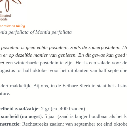
or tekst en uitleg
nia perfoliata of Montia perfoliata
postelein is geen echte postelein, zoals de zomerpostelein. H
 er op dezelfde manier van genieten. En dit gewas kan goed 
eet
een winterharde postelein te zijn. Het is een salade voor de
ugustus tot half oktober voor het uitplanten van half septembe
dert makkelijk. Bij ons, in de Eetbare Siertuin staat het al si
ture.
elheid zaad/zakje
: 2 gr (ca. 4000 zaden)
aarheid (na oogst
): 5 jaar (zaad is langer houdbaar als het 
nstructie
: Rechtstreeks zaaien: van september tot eind okto