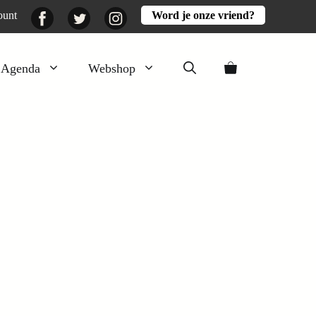
Facebook
Twitter
Instagram
ount
Word je onze vriend?
Agenda
Webshop
Veluwezomer
Aarde en mest
Activiteiten
Boeken
Mooi
Lekker