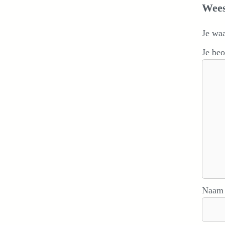
Wees
Je wa
Je be
Naa