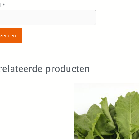
l
*
elateerde producten