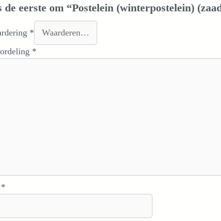
 de eerste om “Postelein (winterpostelein) (zaa
ardering
*
oordeling
*
m
*