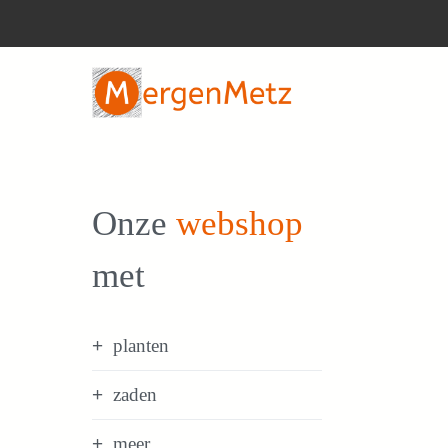
Ga
naar
de
inhoud
Onze
webshop
met
planten
zaden
meer...