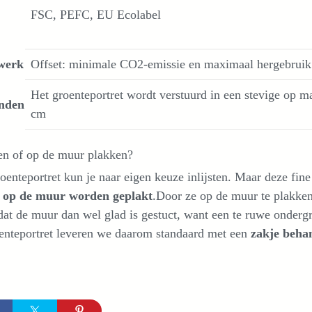
FSC, PEFC, EU Ecolabel
werk
Offset: minimale CO2-emissie en maximaal hergebruik v
Het groenteportret wordt verstuurd in een stevige op 
nden
cm
ten of op de muur plakken?
oenteportret kun je naar eigen keuze inlijsten. Maar deze fine
t op de muur worden geplakt
.
Door ze op de muur te plakke
dat de muur dan wel glad is gestuct, want e
en te ruwe ondergr
enteportret leveren we daarom standaard met een
zakje beha