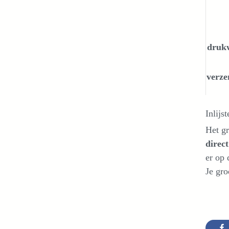
druk
verze
Inlijs
Het gr
direc
er op 
Je gro