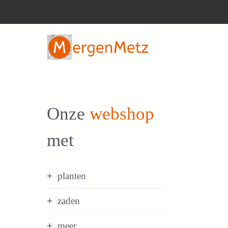
Ga
naar
de
inhoud
Onze
webshop
met
planten
zaden
meer...