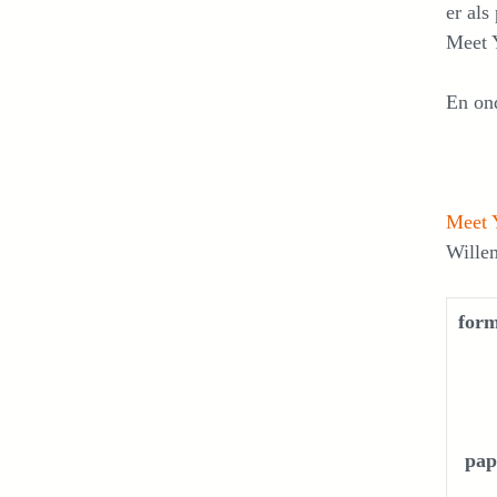
er als
Meet 
En ond
Meet 
Willem
form
pap