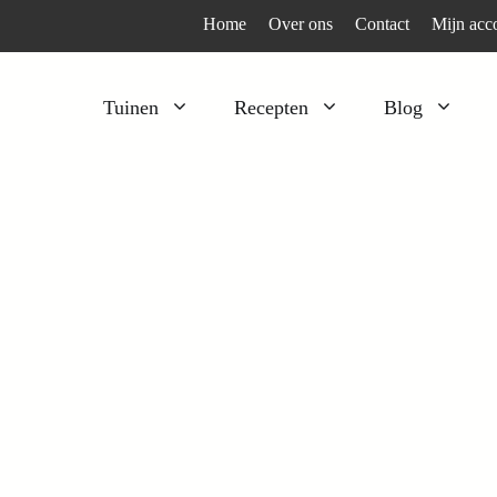
Home
Over ons
Contact
Mijn acc
Tuinen
Recepten
Blog
Heesters
Bijzonder en apart
Klimplanten
Kruiden
Kruiden
Peulgroenten
Moestuin
Tomaten
Verfplanten
Vruchtgewassen
Voedselbos
Wortelgroenten
Bladgroenten