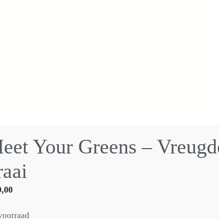
eet Your Greens – Vreugd
raai
,00
voorraad