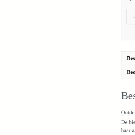
Bes
Beo
Bes
Ontdek
De bie
haar a