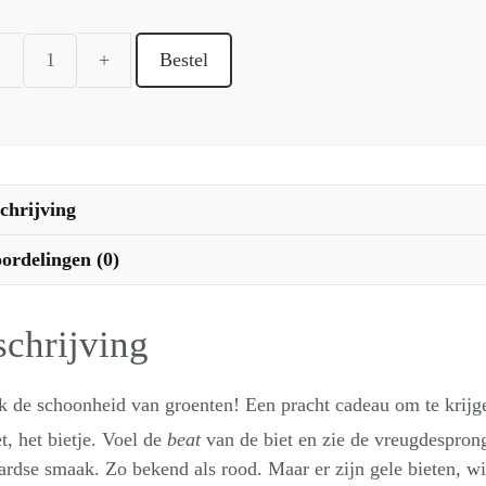
Bestel
Meet
Your
Greens
-
Vreugdesprong
chrijving
met
halve
ordelingen (0)
draai
aantal
chrijving
 de schoonheid van groenten! Een pracht cadeau om te krijge
t, het bietje. Voel de
beat
van de biet en zie de vreugdesprong
ardse smaak. Zo bekend als rood. Maar er zijn gele bieten, witt