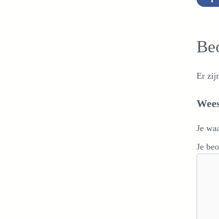
Be
Er zij
Wees
Je wa
Je be