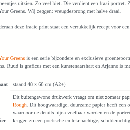
 peentjes uitzien. Zo veel biet. Die verdient een fraai portret.
Your Greens. Wij zeggen: vreugdesprong met halve draai.
eraan deze fraaie print staat een verrukkelijk recept voor een
—–
Your Greens
is een serie bijzondere en exclusieve groentepor
s. Ruud is graficus met een kunstenaarshart en Arjanne is me
aat
staand 48 x 68 cm (A2+)
Dit buitengewone drukwerk vraagt om niet zomaar papie
Rough
. Dit hoogwaardige, duurzame papier heeft een op
waardoor de details bijna voelbaar worden en de portret
ier
krijgen zo een poëtische en tekenachtige, schilderachtig