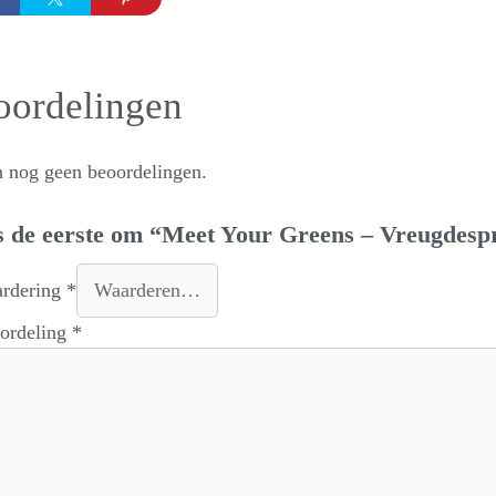
oordelingen
n nog geen beoordelingen.
 de eerste om “Meet Your Greens – Vreugdespr
ardering
*
oordeling
*