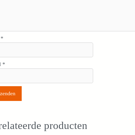
m
*
l
*
elateerde producten