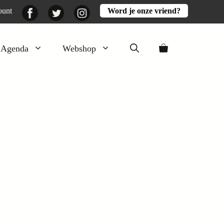
Facebook
Twitter
Instagram
ount
Word je onze vriend?
Agenda
Webshop
Veluwezomer
Aarde en mest
Activiteiten
Boeken
Mooi
Lekker