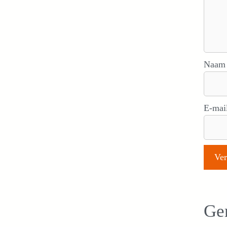
Naa
E-mai
Ger