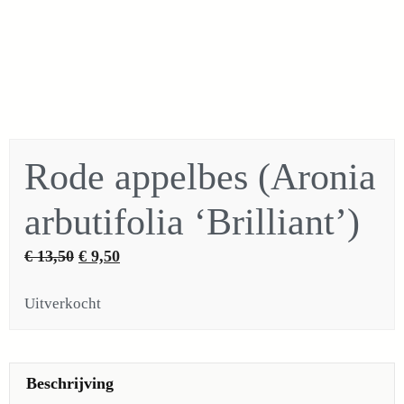
Rode appelbes (Aronia
arbutifolia ‘Brilliant’)
Oorspronkelijke
Huidige
€
13,50
€
9,50
prijs
prijs
Uitverkocht
was:
is:
€ 13,50.
€ 9,50.
Beschrijving