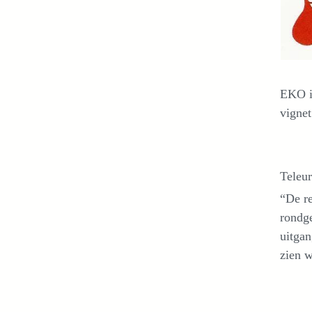
EKO is
vignet
Teleur
“De re
rondge
uitgan
zien w