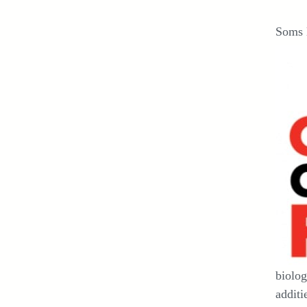
Soms l
biolog
additi