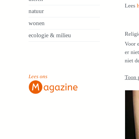
Lees
natuur
wonen
Religi
ecologie & milieu
Voor e
er nie
niet d
Lees ons
Toon 