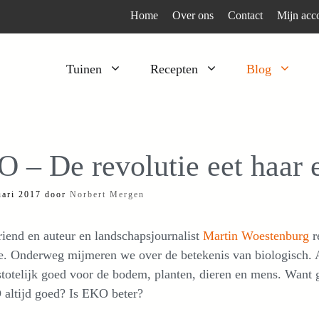
Home
Over ons
Contact
Mijn acc
Tuinen
Recepten
Blog
Heesters
Bijzonder en apart
Klimplanten
Kruiden
O – De revolutie eet haar 
Kruiden
Peulgroenten
uari 2017
door
Norbert Mergen
Moestuin
Tomaten
Verfplanten
Vruchtgewassen
iend en auteur en landschapsjournalist
Martin Woestenburg
r
Voedselbos
Wortelgroenten
. Onderweg mijmeren we over de betekenis van biologisch. A
otelijk goed voor de bodem, planten, dieren en mens. Want 
Bladgroenten
 altijd goed? Is EKO beter?