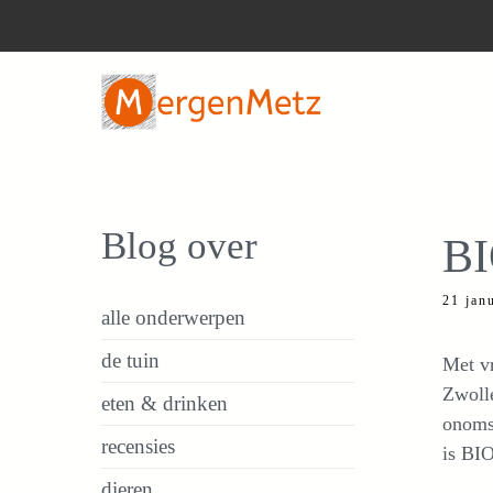
Ga
naar
de
inhoud
Blog over
BI
21 jan
alle onderwerpen
de tuin
Met vr
Zwolle
eten & drinken
onomst
recensies
is BIO
dieren