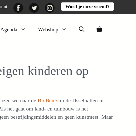
Facebook
Twitter
Instagram
ount
Word je onze vriend?
Agenda
Webshop
Veluwezomer
Aarde en mest
eigen kinderen op
Activiteiten
Boeken
Mooi
eizen we naar de
BioBeurs
in de IJsselhallen in
Lekker
ls het gaat om land- en tuinbouw is het
geen bestrijdingsmiddelen en geen kunstmest. Maar