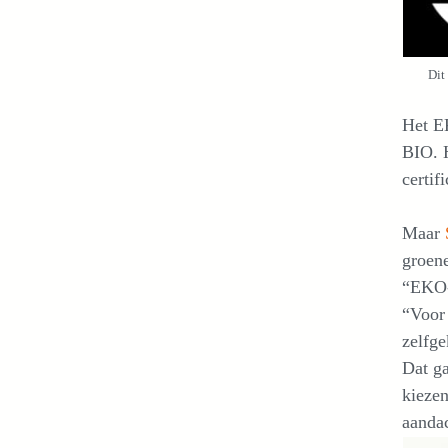
Dit
Het EK
BIO. H
certif
Maar
groene
“EKO-
“Voor 
zelfg
Dat ga
kiezen
aanda