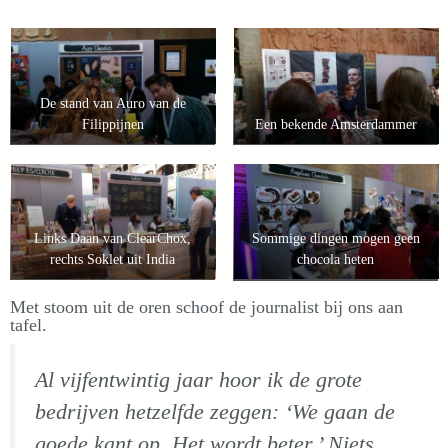
De stand van Auro van de
Filippijnen
Een bekende Amsterdammer
Links Daan van ClearChox,
Sommige dingen mogen geen
rechts Soklet uit India
chocola heten
Met stoom uit de oren schoof de journalist bij ons aan
tafel.
Al vijfentwintig jaar hoor ik de grote
bedrijven hetzelfde zeggen: ‘We gaan de
goede kant op. Het wordt beter.’ Niets