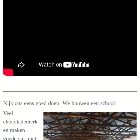
Kijk ons eens goed doen! We bouwen een school!
Veel
chocolademerk
en maken
goede sier met