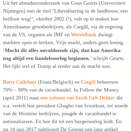
Uit het afstudeeronderzoek van Guus Geurts (Universiteit
Nijmegen) met de titel ‘Liberalisering in de landbouw, een
heilloze weg!’, oktober 2002 (!), valt op te maken hoe
Amerikaanse grootbedrijven, als Cargill, via de regering
van de VS, organen als IMF en
Wereldbank
dwingt
markten open te breken. Vrije markt, anders geen lening.
‘
Mocht dit alles onvoldoende zijn, dan kan Amerika
nog altijd een handelsoorlog beginnen
,’ schrijft Geurts.
Het lijkt wel of Trump al eerder aan de macht was.
Barry Callebaut
(Frans/Belgisch) en
Cargill
beheersen
70% – 80% van de cacaohandel. In Follow the Money
(april 2011) staat
een column van Jacob Gelt Dekker
die
o.a. vertelt hoe president Gbagbo van Ivoorkust, tot woede
van de Westerse bedrijven, poogde de cacaohandel te
nationaliseren. En hoe dit tot een burgeroorlog leidt. En
op 14 juni 2017 publiceert De Groene een lang artikel