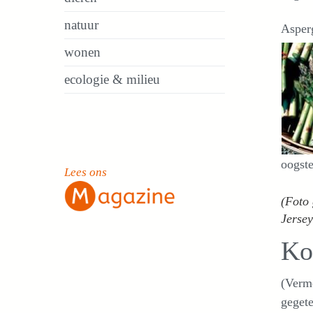
natuur
Asper
wonen
ecologie & milieu
oogste
Lees ons
(Foto 
Jersey
Ko
(Vermo
gegete