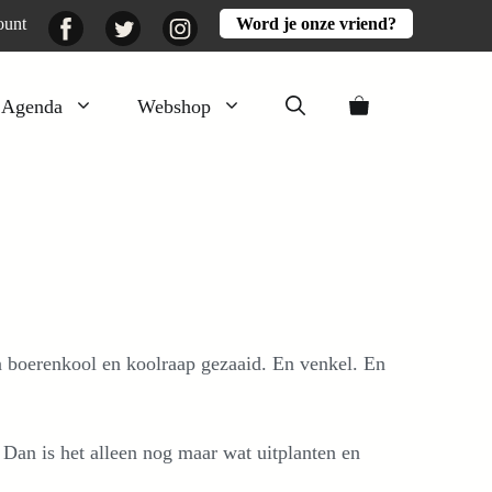
Facebook
Twitter
Instagram
ount
Word je onze vriend?
Agenda
Webshop
Veluwezomer
Aarde en mest
Activiteiten
Boeken
Mooi
n boerenkool en koolraap gezaaid. En venkel. En
Lekker
. Dan is het alleen nog maar wat uitplanten en