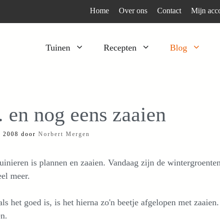
Home
Over ons
Contact
Mijn acc
Tuinen
Recepten
Blog
Heesters
Bijzonder en apart
Klimplanten
Kruiden
 en nog eens zaaien
Kruiden
Peulgroenten
i 2008
door
Norbert Mergen
Moestuin
Tomaten
Verfplanten
Vruchtgewassen
inieren is plannen en zaaien. Vandaag zijn de wintergroente
Voedselbos
Wortelgroenten
el meer.
Bladgroenten
ls het goed is, is het hierna zo'n beetje afgelopen met zaaien
n.