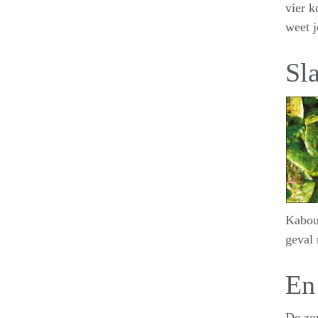
vier k
weet j
Sl
Kabout
geval 
En
De zo