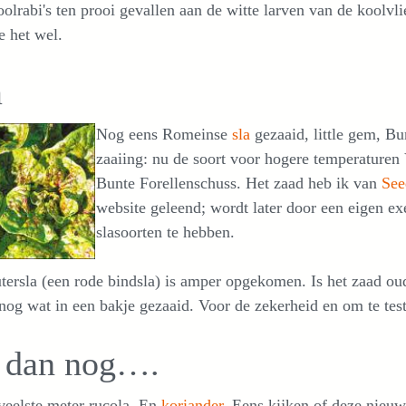
oolrabi's ten prooi gevallen aan de witte larven van de koolvl
e het wel.
a
Nog eens Romeinse
sla
gezaaid, little gem, Bu
zaaiing: nu de soort voor hogere temperature
Bunte Forellenschuss. Het zaad heb ik van
See
website geleend; wordt later door een eigen e
slasoorten te hebben.
ersla (een rode bindsla) is amper opgekomen. Is het zaad oud
nog wat in een bakje gezaaid. Voor de zekerheid en om te tes
 dan nog….
veelste meter rucola. En
koriander
. Eens kijken of deze nieu