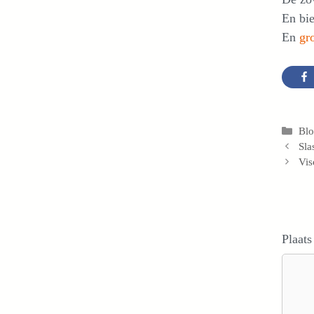
En bi
En
gr
Cat
Bl
Sla
Vis
Plaats
Reacti