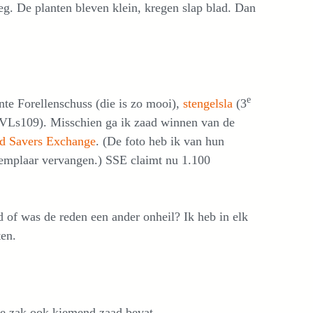
ieg. De planten bleven klein, kregen slap blad. Dan
e
nte Forellenschuss (die is zo mooi),
stengelsla
(3
n VLs109). Misschien ga ik zaad winnen van de
d Savers Exchange
. (De foto heb ik van hun
xemplaar vervangen.) SSE claimt nu 1.100
 of was de reden een ander onheil? Ik heb in elk
ten.
we zak ook kiemend zaad bevat.