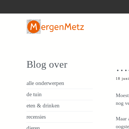
Ga
naar
de
inhoud
Blog over
….
18 jun
alle onderwerpen
de tuin
Moestu
nog ve
eten & drinken
recensies
Maar a
oogste
dieren