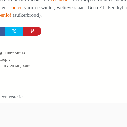
eten.
Bieten
voor de winter, welteverstaan. Boro F1. Een hybr
oenlof
(suikerbrood).
egorieën
og
,
Tuinnotities
soep 2
curry en snijbonen
 een reactie
e