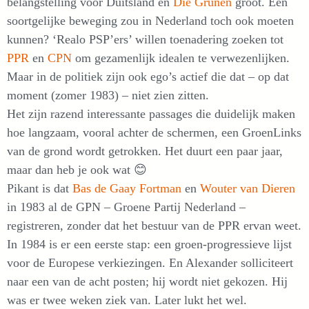
belangstelling voor Duitsland en
Die Grünen
groot. Een
soortgelijke beweging zou in Nederland toch ook moeten
kunnen? ‘Realo PSP’ers’ willen toenadering zoeken tot
PPR
en
CPN
om gezamenlijk idealen te verwezenlijken.
Maar in de politiek zijn ook ego’s actief die dat – op dat
moment (zomer 1983) – niet zien zitten.
Het zijn razend interessante passages die duidelijk maken
hoe langzaam, vooral achter de schermen, een GroenLinks
van de grond wordt getrokken. Het duurt een paar jaar,
maar dan heb je ook wat 😊
Pikant is dat
Bas de Gaay Fortman
en
Wouter van Dieren
in 1983 al de GPN – Groene Partij Nederland –
registreren, zonder dat het bestuur van de PPR ervan weet.
In 1984 is er een eerste stap: een groen-progressieve lijst
voor de Europese verkiezingen. En Alexander solliciteert
naar een van de acht posten; hij wordt niet gekozen. Hij
was er twee weken ziek van. Later lukt het wel.