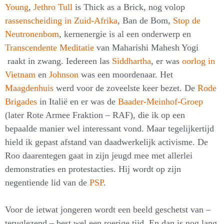
Young
,
Jethro Tull
is Thick as a Brick, nog volop
rassenscheiding in Zuid-Afrika
, Ban de Bom,
Stop de
Neutronenbom
, kernenergie is al een onderwerp en
Transcendente Meditatie
van Maharishi Mahesh Yogi
raakt in zwang. Iedereen las
Siddhartha
, er was
oorlog in
Vietnam
en
Johnson
was een moordenaar. Het
Maagdenhuis
werd voor de zoveelste keer bezet. De
Rode
Brigades
in Italië en er was de
Baader-Meinhof-Groep
(later Rote Armee Fraktion – RAF), die ik op een
bepaalde manier wel interessant vond. Maar tegelijkertijd
hield ik gepast afstand van daadwerkelijk activisme. De
Roo daarentegen gaat in zijn jeugd mee met allerlei
demonstraties en protestacties. Hij wordt op zijn
negentiende lid van de
PSP
.
Voor de ietwat jongeren wordt een beeld geschetst van –
teruglezend – best wel een roerige tijd. En dan is nog lang