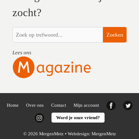
zocht?
Zoeken
Lees ons
Facebook
Twi
Home
Over ons
Contact
Mijn account
Instagram
Word je onze vriend?
© 2026 MergenMetz • Webdesign:
MergenMetz