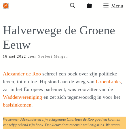
Ga
Menu
naar
de
Halverwege de Groene
inhoud
Eeuw
16 mei 2022
door
Norbert Mergen
Alexander de Roo
schreef een boek over zijn politieke
leven, tot nu toe. Hij stond aan de wieg van
GroenLinks
,
zat in het Europees parlement, was voorzitter van de
Waddenvereniging
en zet zich tegenwoordig in voor het
basisinkomen
.
We kennen Alexander en zijn echtgenote Charlotte de Roo goed en kochten
vanzelfsprekend zijn boek. Dat kleurt deze recensie wel enigszins. We staan