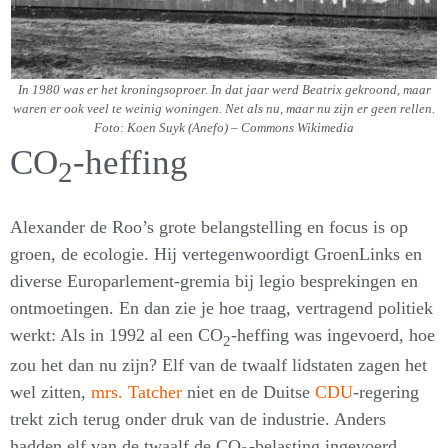
In 1980 was er het kroningsoproer. In dat jaar werd Beatrix gekroond, maar
waren er ook veel te weinig woningen. Net als nu, maar nu zijn er geen rellen.
Foto: Koen Suyk (Anefo) – Commons Wikimedia
CO
-heffing
2
Alexander de Roo’s grote belangstelling en focus is op
groen, de ecologie. Hij vertegenwoordigt GroenLinks en
diverse Europarlement-gremia bij legio besprekingen en
ontmoetingen. En dan zie je hoe traag, vertragend politiek
werkt: Als in 1992 al een CO
-heffing was ingevoerd, hoe
2
zou het dan nu zijn? Elf van de twaalf lidstaten zagen het
wel zitten,
mrs. Tatcher
niet en de Duitse
CDU
-regering
trekt zich terug onder druk van de industrie. Anders
hadden elf van de twaalf de CO
-belasting ingevoerd.