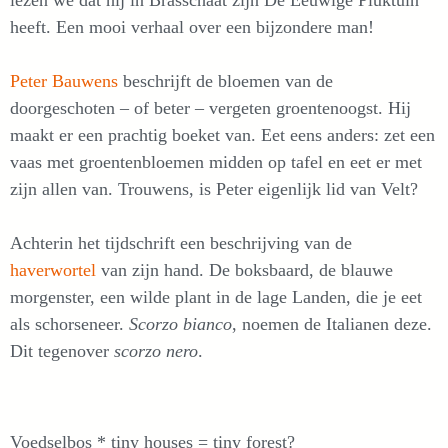
lezen we dat hij in Brasschaat zijn De Eeuwige Pluktuin
heeft. Een mooi verhaal over een bijzondere man!
Peter Bauwens
beschrijft de bloemen van de
doorgeschoten – of beter – vergeten groentenoogst. Hij
maakt er een prachtig boeket van. Eet eens anders: zet een
vaas met groentenbloemen midden op tafel en eet er met
zijn allen van. Trouwens, is Peter eigenlijk lid van Velt?
Achterin het tijdschrift een beschrijving van de
haverwortel
van zijn hand. De boksbaard, de blauwe
morgenster, een wilde plant in de lage Landen, die je eet
als schorseneer.
Scorzo bianco
, noemen de Italianen deze.
Dit tegenover
scorzo nero
.
Voedselbos * tiny houses = tiny forest?