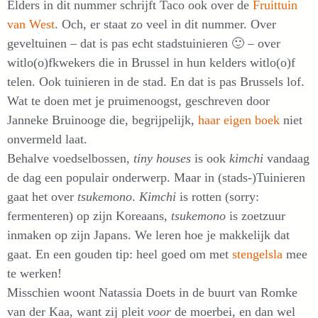
Elders in dit nummer schrijft Taco ook over de
Fruittuin
van West
. Och, er staat zo veel in dit nummer. Over
geveltuinen – dat is pas echt stadstuinieren 🙂 – over
witlo(o)fkwekers die in Brussel in hun kelders witlo(o)f
telen. Ook tuinieren in de stad. En dat is pas Brussels lof.
Wat te doen met je pruimenoogst, geschreven door
Janneke Bruinooge die, begrijpelijk,
haar eigen boek
niet
onvermeld laat.
Behalve voedselbossen,
tiny houses
is ook
kimchi
vandaag
de dag een populair onderwerp. Maar in (stads-)Tuinieren
gaat het over
tsukemono
.
Kimchi
is rotten (sorry:
fermenteren) op zijn Koreaans,
tsukemono
is zoetzuur
inmaken op zijn Japans. We leren hoe je makkelijk dat
gaat. En een gouden tip: heel goed om met
stengelsla
mee
te werken!
Misschien woont Natassia Doets in de buurt van Romke
van der Kaa, want zij pleit
voor
de moerbei, en dan wel