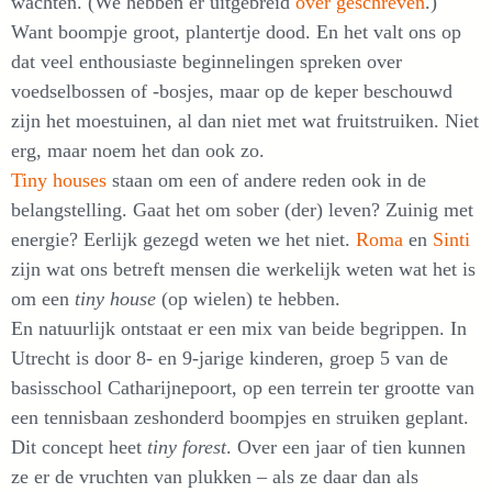
wachten. (We hebben er uitgebreid
over geschreven
.)
Want boompje groot, plantertje dood. En het valt ons op
dat veel enthousiaste beginnelingen spreken over
voedselbossen of -bosjes, maar op de keper beschouwd
zijn het moestuinen, al dan niet met wat fruitstruiken. Niet
erg, maar noem het dan ook zo.
Tiny houses
staan om een of andere reden ook in de
belangstelling. Gaat het om sober (der) leven? Zuinig met
energie? Eerlijk gezegd weten we het niet.
Roma
en
Sinti
zijn wat ons betreft mensen die werkelijk weten wat het is
om een
tiny house
(op wielen) te hebben.
En natuurlijk ontstaat er een mix van beide begrippen. In
Utrecht is door 8- en 9-jarige kinderen, groep 5 van de
basisschool Catharijnepoort, op een terrein ter grootte van
een tennisbaan zeshonderd boompjes en struiken geplant.
Dit concept heet
tiny forest
. Over een jaar of tien kunnen
ze er de vruchten van plukken – als ze daar dan als