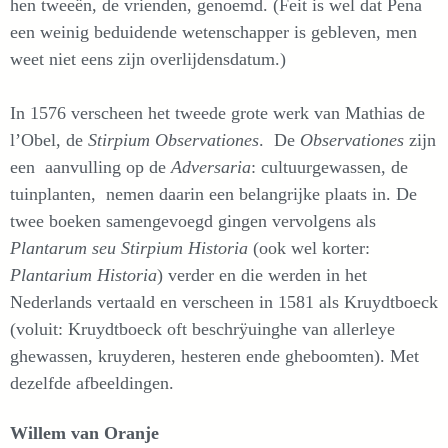
hen tweeën, de vrienden, genoemd. (Feit is wel dat Pena
een weinig beduidende wetenschapper is gebleven, men
weet niet eens zijn overlijdensdatum.)
In 1576 verscheen het tweede grote werk van Mathias de
l’Obel, de
Stirpium Observationes
. De
Observationes
zijn
een aanvulling op de
Adversaria
: cultuurgewassen, de
tuinplanten, nemen daarin een belangrijke plaats in. De
twee boeken samengevoegd gingen vervolgens als
Plantarum seu Stirpium Historia
(ook wel korter:
Plantarium Historia
) verder en die werden in het
Nederlands vertaald en verscheen in 1581 als Kruydtboeck
(voluit: Kruydtboeck oft beschrÿuinghe van allerleye
ghewassen, kruyderen, hesteren ende gheboomten). Met
dezelfde afbeeldingen.
Willem van Oranje