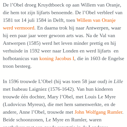
De l’Obel droeg Kruydtboeck op aan Willem van Oranje,
die hem tot zijn lijfarts benoemde. De l’Obel verbleef van
1581 tot 14 juli 1584 in Delft, toen
Willem van Oranje
werd vermoord
. En daarna trok hij naar Antwerpen, waar
hij een paar jaar weer gewoon arts was. Na de Val van
Antwerpen (1585) werd het leven minder prettig en hij
verhuisde in 1592 weer naar Londen en werd lijfarts en
hofbotanicus van
koning Jacobus I
, die in 1603 de Engelse
troon besteeg.
In 1596 trouwde L’Obel (hij was toen 58 jaar oud)
in Lille
met Isabeau Laigniez (1576-1642). Van hun kinderen
trouwde één dochter, Mary l’Obel, met Louis Le Myre
(Ludovicus Myreus), die met hem samenwerkte, en de
andere, Anne l’Obel, trouwde met
John Wolfgang Rumler
.
Beide schoonzonen, Le Myre en Rumler, waren