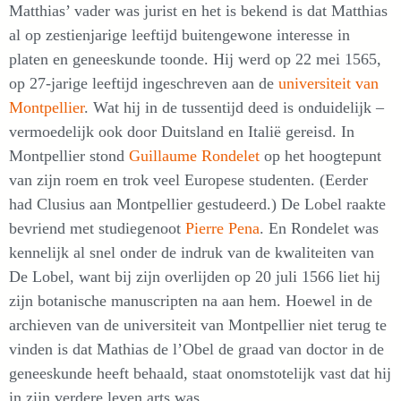
Matthias’ vader was jurist en het is bekend is dat Matthias
al op zestienjarige leeftijd buitengewone interesse in
platen en geneeskunde toonde. Hij werd op 22 mei 1565,
op 27-jarige leeftijd ingeschreven aan de
universiteit van
Montpellier
. Wat hij in de tussentijd deed is onduidelijk –
vermoedelijk ook door Duitsland en Italië gereisd. In
Montpellier stond
Guillaume Rondelet
op het hoogtepunt
van zijn roem en trok veel Europese studenten. (Eerder
had Clusius aan Montpellier gestudeerd.) De Lobel raakte
bevriend met studiegenoot
Pierre Pena
. En Rondelet was
kennelijk al snel onder de indruk van de kwaliteiten van
De Lobel, want bij zijn overlijden op 20 juli 1566 liet hij
zijn botanische manuscripten na aan hem. Hoewel in de
archieven van de universiteit van Montpellier niet terug te
vinden is dat Mathias de l’Obel de graad van doctor in de
geneeskunde heeft behaald, staat onomstotelijk vast dat hij
in zijn verdere leven arts was.