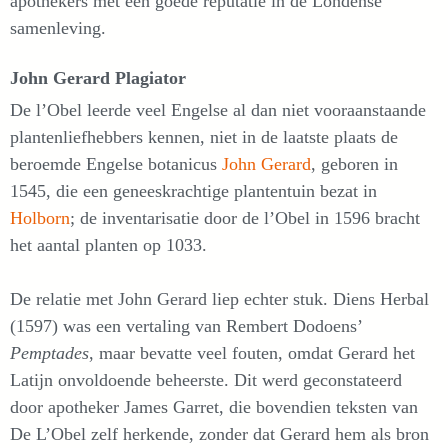
apothekers met een goede reputatie in de Londense
samenleving.
John Gerard Plagiator
De l’Obel leerde veel Engelse al dan niet vooraanstaande
plantenliefhebbers kennen, niet in de laatste plaats de
beroemde Engelse botanicus
John Gerard
, geboren in
1545, die een geneeskrachtige plantentuin bezat in
Holborn
; de inventarisatie door de l’Obel in 1596 bracht
het aantal planten op 1033.
De relatie met John Gerard liep echter stuk. Diens Herbal
(1597) was een vertaling van Rembert Dodoens’
Pemptades
, maar bevatte veel fouten, omdat Gerard het
Latijn onvoldoende beheerste. Dit werd geconstateerd
door apotheker James Garret, die bovendien teksten van
De L’Obel zelf herkende, zonder dat Gerard hem als bron