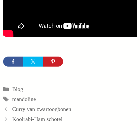
Categorieën
Blog
Tags
mandoline
Curry van zwartoogbonen
Koolrabi-Ham schotel