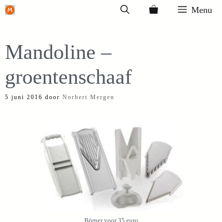
Ga
Menu
naar
de
Mandoline –
inhoud
groentenschaaf
5 juni 2016
door
Norbert Mergen
Börner voor 35 euro