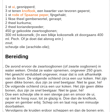
1
st
ui
, gesnipperd;
3
st
tenen
knoflook
, een kwartier van tevoren geperst;
1
st
rode of Spaanse peper
, fijngehakt;
1
fikse theel
gemberwortel, geraspt;
2
theel
kurkuma;
2
theel
korianderpoeder;
450
gr
gekookte zwartoogbonen;
300
ml
kokosmelk;
(In een blikje kokosmelk zit doorgaans 400
ml. Pech. Of je doet dat alsnog erin.)
zout;
scheutje olie (arachide-olie);
Bereiding
De avond ervoor de zwartoogbonen (of zwarte oogbonen) in
water weken. Omdat ze water opnemen, ongeveer 250 gram.
Het gewicht verdubbelt ongeveer, maar dat is ook afhankelijk
van de boon. De volgende ochtend circa een uur koken. Het zijn
geen dikke bonen, dus zijn ze snel beetgaar. Niet te gaar, hè!
De volgende ochtend circa een uur koken. Het zijn geen dikke
bonen, dus zijn ze snel beetgaar. Niet te gaar, hè!
Doe een scheutje olie in een stevige pan en smoor de ui,
op niet te hoog vuur, tot ze glazig is. Doe dan de knoflook,
peper en gember erbij. Schep om en laat nog een minuutje
doorbakken.
Vervolgens de kruiden erdoor scheppen en dan de bonen erin.