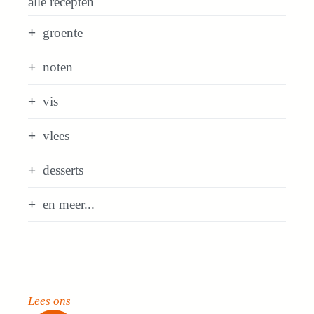
alle recepten
groente
noten
vis
vlees
desserts
en meer...
Lees ons