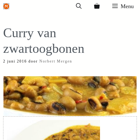
Ga
Menu
naar
de
Curry van
inhoud
zwartoogbonen
2 juni 2016
door
Norbert Mergen