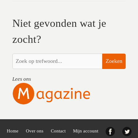
Niet gevonden wat je
zocht?
Zoeken
Lees ons
Facebook
Twi
Home
Over ons
Contact
Mijn account