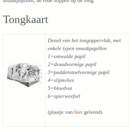
smaakpapillen, de rode stippen op de tong.
Tongkaart
Detail van het tongoppervlak, met
enkele typen smaakpapillen
1=omwalde papil
2=draadvormige papil
3=paddenstoelvormige papil
4=slijmvlies
5=bloedvat
6=spierweefsel
(plaatje van
hier
geleend)