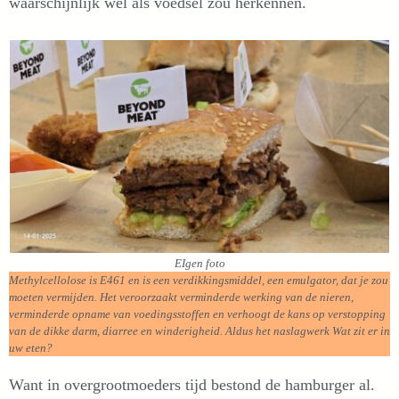
waarschijnlijk wel als voedsel zou herkennen.
EIgen foto
Methylcellolose is E461 en is een verdikkingsmiddel, een emulgator, dat je zou
moeten vermijden. Het veroorzaakt verminderde werking van de nieren,
verminderde opname van voedingsstoffen en verhoogt de kans op verstopping
van de dikke darm, diarree en winderigheid. Aldus het naslagwerk Wat zit er in
uw eten?
Want in overgrootmoeders tijd bestond de hamburger al.