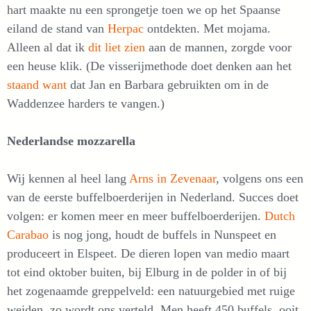
hart maakte nu een sprongetje toen we op het Spaanse
eiland de stand van
Herpac
ontdekten. Met mojama.
Alleen al dat ik
dit liet zien
aan de mannen, zorgde voor
een heuse klik. (De visserijmethode doet denken aan het
staand want
dat Jan en Barbara gebruikten om in de
Waddenzee harders te vangen.)
Nederlandse mozzarella
Wij kennen al heel lang
Arns in Zevenaar
, volgens ons een
van de eerste buffelboerderijen in Nederland. Succes doet
volgen: er komen meer en meer buffelboerderijen.
Dutch
Carabao
is nog jong, houdt de buffels in Nunspeet en
produceert in Elspeet. De dieren lopen van medio maart
tot eind oktober buiten, bij Elburg in de polder in of bij
het zogenaamde greppelveld: een natuurgebied met ruige
weiden, zo wordt ons verteld. Men heeft 450 buffels, ooit