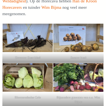
Weldadigheid
). Op de Horecava hebben
Han de Kroon
Horecavers
en tuinder
Wim Bijma
nog veel meer
meegenomen.
Deventer Zwartblad
Soester knol
Bloemendaalse Gele
Bijzondere groenten van o.a. Wim
Bijma