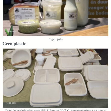
Eigen foto
Geen plastic
o
Geen (micro)plastics, geen PFAS, kan tot 220
C, composteerbaar, en wat al