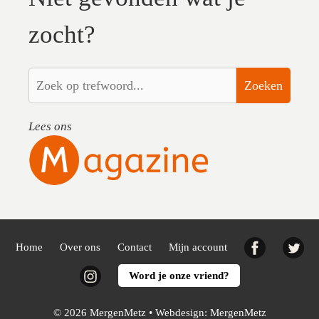
zocht?
Zoeken
Lees ons
Facebook
Twi
Home
Over ons
Contact
Mijn account
Instagram
Word je onze vriend?
© 2026 MergenMetz • Webdesign:
MergenMetz