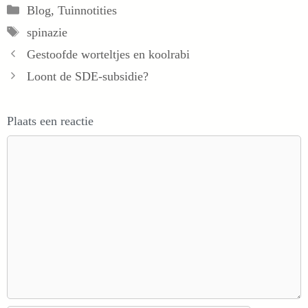
Categorieën
Blog
,
Tuinnotities
Tags
spinazie
Gestoofde worteltjes en koolrabi
Loont de SDE-subsidie?
Plaats een reactie
Reactie