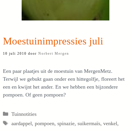
Moestuinimpressies juli
10 juli 2010
door
Norbert Mergen
Een paar plaatjes uit de moestuin van MergenMetz.
Terwijl we gebukt gaan onder een hittegolfje, floreert het
een en kwijnt het ander. En we hebben een bijzondere
pompoen. Of geen pompoen?
Categorieën
Tuinnotities
Tags
aardappel
,
pompoen
,
spinazie
,
suikermaïs
,
venkel
,