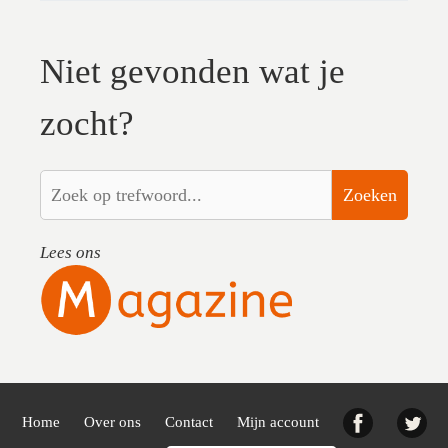
Niet gevonden wat je
zocht?
Zoeken
Lees ons
Facebook
Twi
Home
Over ons
Contact
Mijn account