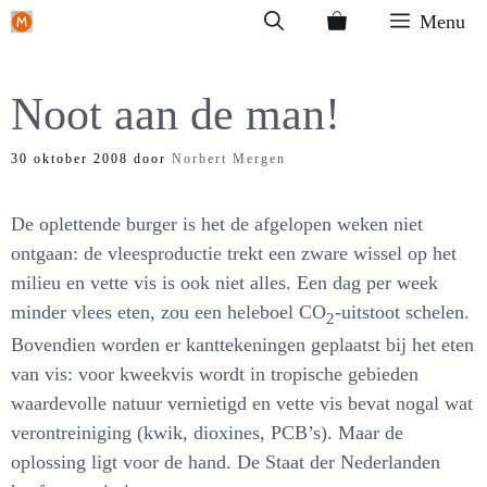
Ga
Menu
naar
de
Noot aan de man!
inhoud
30 oktober 2008
door
Norbert Mergen
De oplettende burger is het de afgelopen weken niet
ontgaan: de vleesproductie trekt een zware wissel op het
milieu en vette vis is ook niet alles. Een dag per week
minder vlees eten, zou een heleboel CO
-uitstoot schelen.
2
Bovendien worden er kanttekeningen geplaatst bij het eten
van vis: voor kweekvis wordt in tropische gebieden
waardevolle natuur vernietigd en vette vis bevat nogal wat
verontreiniging (kwik, dioxines, PCB’s). Maar de
oplossing ligt voor de hand. De Staat der Nederlanden