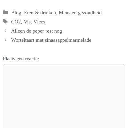
Categorieën
Blog
,
Eten & drinken
,
Mens en gezondheid
Tags
CO2
,
Vis
,
Vlees
Alleen de peper rest nog
Worteltaart met sinaasappelmarmelade
Plaats een reactie
Reactie