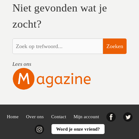
Niet gevonden wat je
zocht?
Zoeken
Lees ons
Facebook
Twi
Home
Over ons
Contact
Mijn account
Instagram
Word je onze vriend?