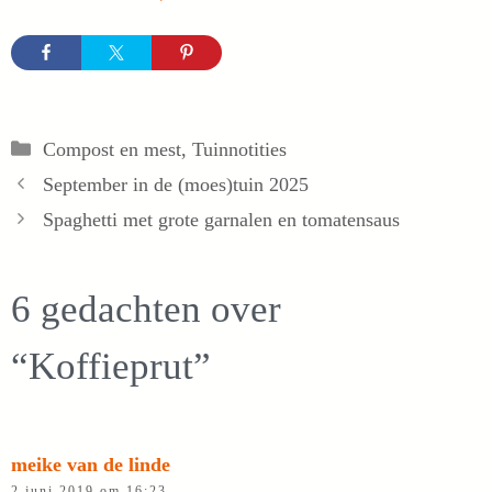
Categorieën
Compost en mest
,
Tuinnotities
September in de (moes)tuin 2025
Spaghetti met grote garnalen en tomatensaus
6 gedachten over
“Koffieprut”
meike van de linde
2 juni 2019 om 16:23