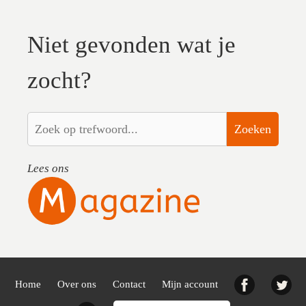
Niet gevonden wat je
zocht?
Zoeken
Lees ons
Facebook
Twi
Home
Over ons
Contact
Mijn account