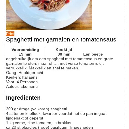
Print
Spaghetti met garnalen en tomatensaus
Voorbereiding
Kooktijd
15
min
30
min
Een beetje
ongebruikelijk om een spaghetti met tomatensaus en grote
garnalen te eten, maar oh…. met verse tomaten is dit
verrukkelijk. Makkelijk en snel te maken.
Gang:
Hoofdgerecht
Keuken:
Italiaans
Voor
:
4
Personen
Auteur
:
Ekomenu
Ingredienten
200
gr
droge (volkoren) spaghetti
4
st
tenen knoflook, kwartier voordat het de pan in gaat
fijngehakt of geperst
1
kg
verse, rijpe tomaten, in brokken
ca 20
st
blaadjes (rode) basilicum, fijngesneden