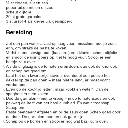
½
st
citroen, alleen sap
peper uit de molen en zout
scheut
olijfolie
20
st
grote garnalen
3
st
ui (of 4 als kleine ui), gesnipperd
Bereiding
Zet een pan water alvast op laag vuur, misschien beetje zout
erin, om straks de pasta te koken.
Verhit in een stevige pan (kasserol) een kloeke scheut olijfolie
en smoor de uisnippers op niet te hoog vuur. Strooi er een
beetje zout over.
Als de ui glazig is de tomaten erbij doen, dan ook de knoflook
en schep het goed om.
Laat het een kwartiertje stoven, eventueel een poosje het
deksel op de pan doen – maar niet te lang, er moet vocht
verdampen.
Even op de kooktijd letten, maar kookt en water? Dan de
spaghetti erin en koken.
Doe de garnalen – niet te vroeg – in de tomatensaus en ook
pakweg de helft van het basilicumblad. En wat citroensap.
Schep om.
Pasta beetgaar? Afgieten en bij de saus doen Schep goed door
en door. De garnalen moeten ook gaar zijn.
Schep op de borden en strooi er nog wat basilicum over.