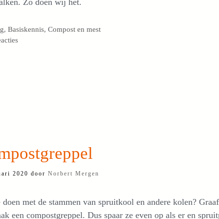
alken. Zo doen wij het.
egorieën
og
,
Basiskennis
,
Compost en mest
eacties
mpostgreppel
uari 2020
door
Norbert Mergen
e doen met de stammen van spruitkool en andere kolen? Graaf
ak een compostgreppel. Dus spaar ze even op als er en spruit