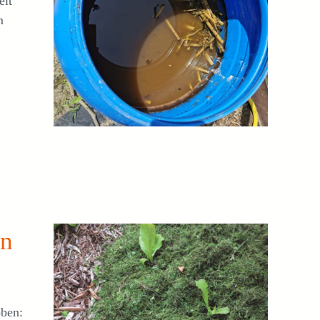
elt
m
in
bben: