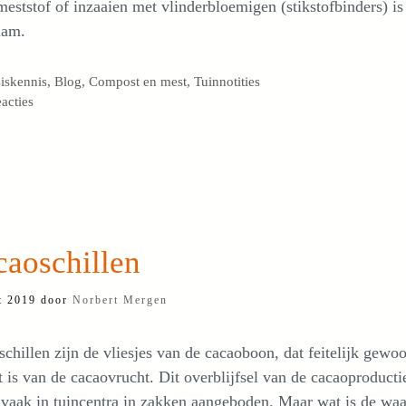
meststof of inzaaien met vlinderbloemigen (stikstofbinders) is
aam.
egorieën
iskennis
,
Blog
,
Compost en mest
,
Tuinnotities
eacties
caoschillen
t 2019
door
Norbert Mergen
chillen zijn de vliesjes van de cacaoboon, dat feitelijk gewo
t is van de cacaovrucht. Dit overblijfsel van de cacaoproducti
vaak in tuincentra in zakken aangeboden. Maar wat is de wa