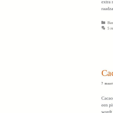
extra 
raadz
Cat
Bas
5 r
Ca
7 maar
Cacaos
een pi
wordt 