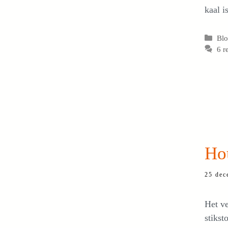
kaal i
Cat
Bl
6 r
Hou
25 dec
Het ve
stikst