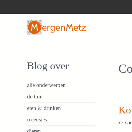
Ga
naar
de
inhoud
Blog over
Co
alle onderwerpen
de tuin
Kof
eten & drinken
recensies
25 aug
dieren