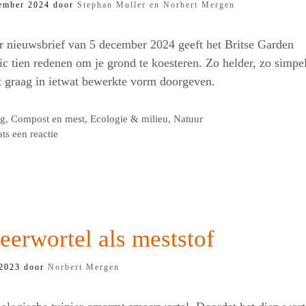
ember 2024
door
Stephan Muller en Norbert Mergen
r nieuwsbrief van 5 december 2024 geeft het Britse Garden
c tien redenen om je grond te koesteren. Zo helder, zo simpel
t graag in ietwat bewerkte vorm doorgeven.
egorieën
og
,
Compost en mest
,
Ecologie & milieu
,
Natuur
ats een reactie
erwortel als meststof
 2023
door
Norbert Mergen