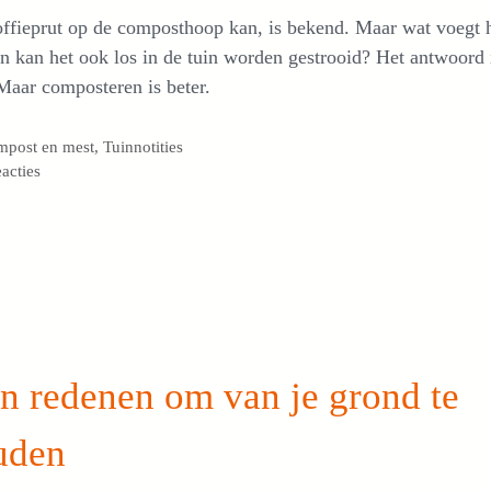
ffieprut op de composthoop kan, is bekend. Maar wat voegt 
n kan het ook los in de tuin worden gestrooid? Het antwoord i
Maar composteren is beter.
egorieën
mpost en mest
,
Tuinnotities
eacties
n redenen om van je grond te
uden