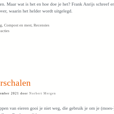
n. Maar wat is het en hoe doe je het? Frank Anrijs schreef e
ver, waarin het helder wordt uitgelegd.
egorieën
og
,
Compost en mest
,
Recensies
eacties
rschalen
ember 2021
door
Norbert Mergen
pen van eieren gooi je niet weg, die gebruik je om je (moes-