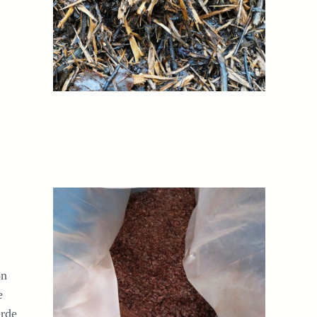
on
e
arde