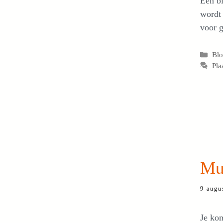
Een bi
wordt 
voor g
Cat
Bl
Pla
Mul
9 augu
Je kom