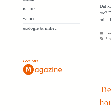
Dat ko
natuur
toe? E
wonen
mits. 
ecologie & milieu
Cat
Co
6 r
Lees ons
Tie
ho