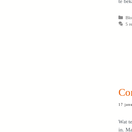
te bek
Cat
Bl
5 r
Co
17 jan
Wat t
in. Ma