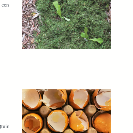
r een
)tuin