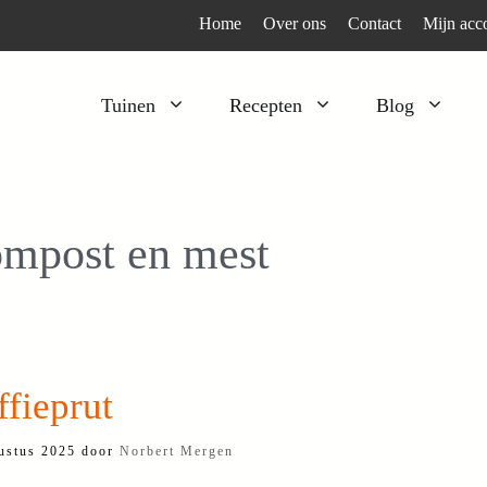
Home
Over ons
Contact
Mijn acc
Tuinen
Recepten
Blog
Heesters
Bijzonder en apart
Klimplanten
Kruiden
mpost en mest
Kruiden
Peulgroenten
Moestuin
Tomaten
Verfplanten
Vruchtgewassen
Voedselbos
Wortelgroenten
fieprut
Bladgroenten
ustus 2025
door
Norbert Mergen