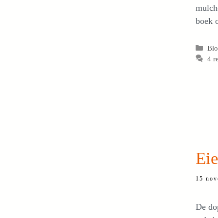
mulche
boek o
Cat
Bl
4 r
Eie
15 nov
De dop