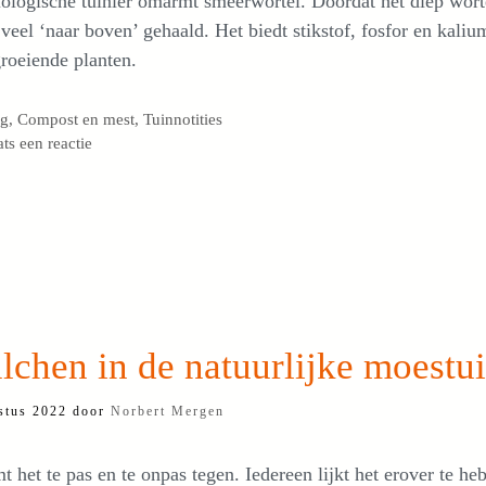
ologische tuinier omarmt smeerwortel. Doordat het diep wort
veel ‘naar boven’ gehaald. Het biedt stikstof, fosfor en kaliu
roeiende planten.
egorieën
og
,
Compost en mest
,
Tuinnotities
ats een reactie
chen in de natuurlijke moestu
stus 2022
door
Norbert Mergen
t het te pas en te onpas tegen. Iedereen lijkt het erover te he