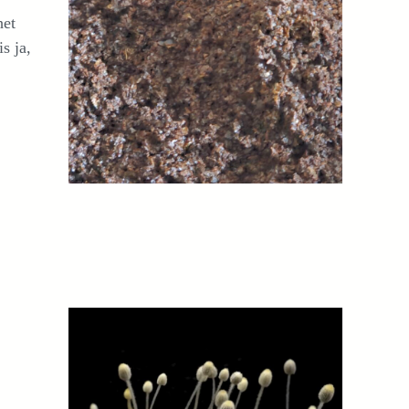
het
s ja,