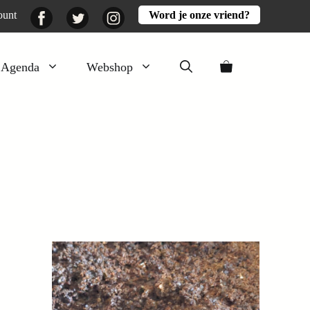
Facebook
Twitter
Instagram
ount
Word je onze vriend?
Agenda
Webshop
Veluwezomer
Aarde en mest
Activiteiten
Boeken
Mooi
Lekker