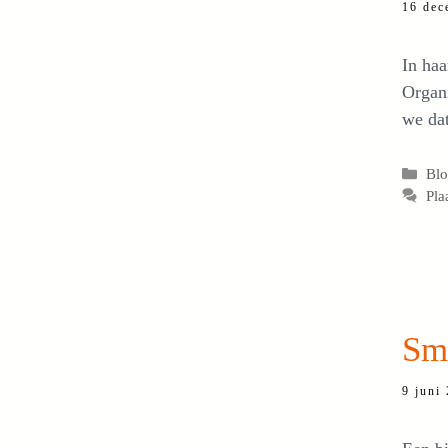
16 dec
In haa
Organi
we da
Cat
Bl
Pla
Sme
9 juni