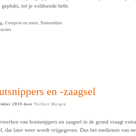
s geplukt, tot je voldoende hebt.
egorieën
og
,
Compost en mest
,
Tuinnotities
eacties
tsnippers en -zaagsel
ember 2019
door
Norbert Mergen
rwerken van houtsnippers en zaagsel in de grond vraagt extra
of, dat later weer wordt vrijgegeven. Dus het toedienen van ee