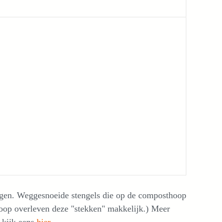
rijgen. Weggesnoeide stengels die op de composthoop
 hoop overleven deze "stekken" makkelijk.) Meer
f kijk eens
hier
.