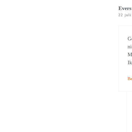
Evers
22 jul
G
ni
M
Ik
B