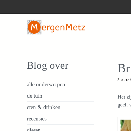
Ga
naar
de
inhoud
Blog over
Br
3 okto
alle onderwerpen
de tuin
Het zi
geel, 
eten & drinken
recensies
dieren