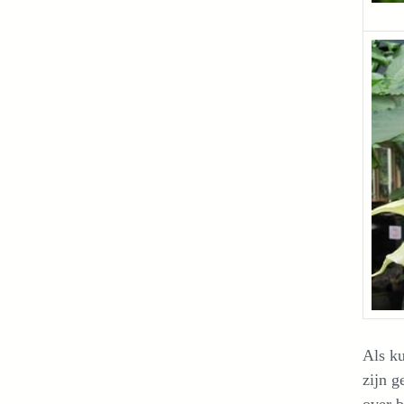
Als ku
zijn g
over 