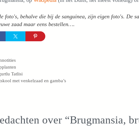
e foto's, behalve die bij de sanguinea, zijn eigen foto's. De 
ieuwe zaad maar eens bestellen….
egorieën
nnotities
s
pplanten
urtlu Tatlisi
tskool met venkelzaad en gamba’s
gedachten over “Brugmansia, b