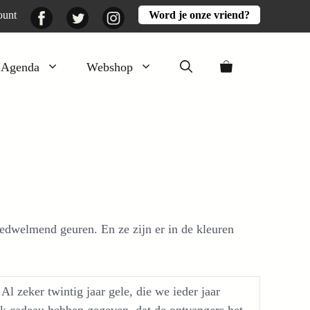
Facebook
Twitter
Instagram
ount
Word je onze vriend?
Agenda
Webshop
Veluwezomer
Aarde en mest
Activiteiten
Boeken
Mooi
bedwelmend geuren. En ze zijn er in de kleuren
Lekker
l zeker twintig jaar gele, die we ieder jaar
aak cadeau hebben gegeven, dat de ontvangers het