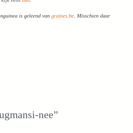
sanguinea is geleend van
graines.be
. Misschien daar
rugmansi-nee”