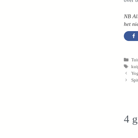
NB All
het n
Cat
Tui
Tag
kui
Yog
Spi
4 