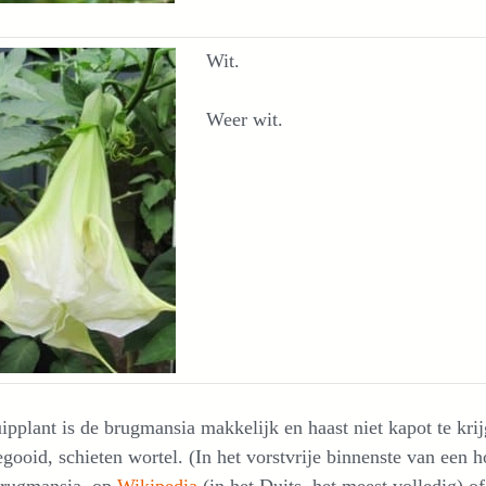
Wit.
Weer wit.
ipplant is de brugmansia makkelijk en haast niet kapot te k
egooid, schieten wortel. (In het vorstvrije binnenste van een
brugmansia, op
Wikipedia
(in het Duits, het meest volledig) o