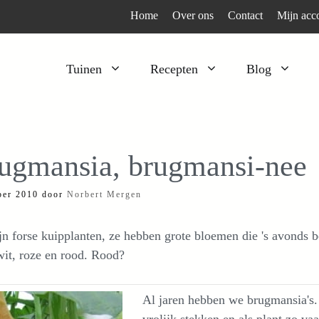
Home
Over ons
Contact
Mijn acc
Tuinen
Recepten
Blog
Heesters
Bijzonder en apart
Klimplanten
Kruiden
ugmansia, brugmansi-nee
Kruiden
Peulgroenten
ber 2010
door
Norbert Mergen
Moestuin
Tomaten
Verfplanten
Vruchtgewassen
jn forse kuipplanten, ze hebben grote bloemen die 's avonds 
Voedselbos
Wortelgroenten
wit, roze en rood. Rood?
Bladgroenten
Al jaren hebben we brugmansia's. A
vrolijk stekken en als plant zo v