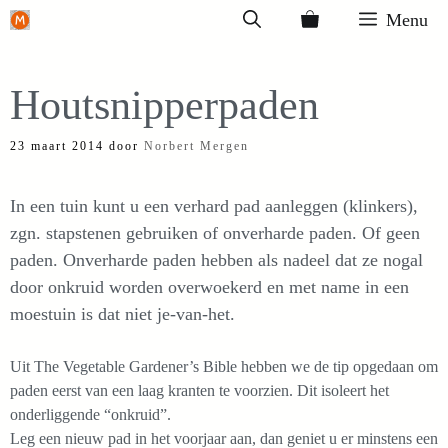
Ga
Menu
naar
de
Houtsnipperpaden
inhoud
23 maart 2014
door
Norbert Mergen
In een tuin kunt u een verhard pad aanleggen (klinkers),
zgn. stapstenen gebruiken of onverharde paden. Of geen
paden. Onverharde paden hebben als nadeel dat ze nogal
door onkruid worden overwoekerd en met name in een
moestuin is dat niet je-van-het.
Uit The Vegetable Gardener’s Bible hebben we de tip opgedaan om
paden eerst van een laag kranten te voorzien. Dit isoleert het
onderliggende “onkruid”.
Leg een nieuw pad in het voorjaar aan, dan geniet u er minstens een