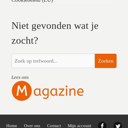
Niet gevonden wat je
zocht?
Zoeken
Lees ons
Facebook
Twi
Home
Over ons
Contact
Mijn account