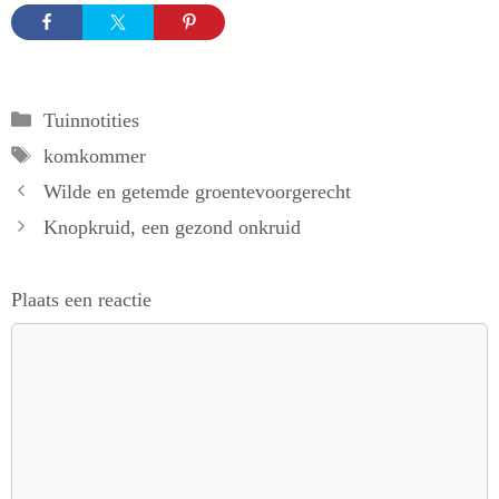
Categorieën
Tuinnotities
Tags
komkommer
Wilde en getemde groentevoorgerecht
Knopkruid, een gezond onkruid
Plaats een reactie
Reactie