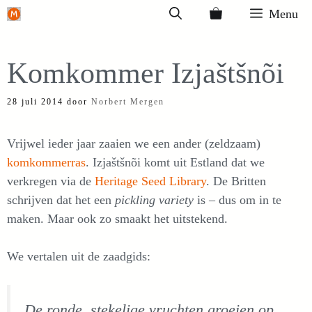
Ga
Menu
naar
de
Komkommer Izjaštšnõi
inhoud
28 juli 2014
door
Norbert Mergen
Vrijwel ieder jaar zaaien we een ander (zeldzaam)
komkommerras
. Izjaštšnõi komt uit Estland dat we
verkregen via de
Heritage Seed Library
. De Britten
schrijven dat het een
pickling variety
is – dus om in te
maken. Maar ook zo smaakt het uitstekend.
We vertalen uit de zaadgids:
De ronde, stekelige vruchten groeien op