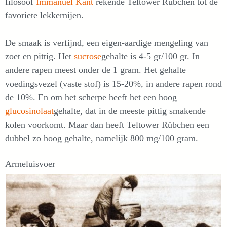
filosoof
Immanuel Kant
rekende Teltower Rübchen tot de
favoriete lekkernijen.
De smaak is verfijnd, een eigen-aardige mengeling van
zoet en pittig. Het
sucrose
gehalte is 4-5 gr/100 gr. In
andere rapen meest onder de 1 gram. Het gehalte
voedingsvezel (vaste stof) is 15-20%, in andere rapen rond
de 10%. En om het scherpe heeft het een hoog
glucosinolaat
gehalte, dat in de meeste pittig smakende
kolen voorkomt. Maar dan heeft Teltower Rübchen een
dubbel zo hoog gehalte, namelijk 800 mg/100 gram.
Armeluisvoer