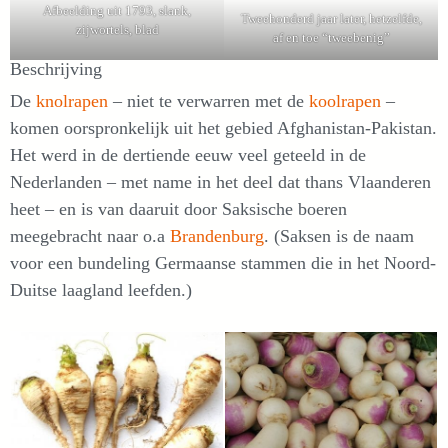
Afbeelding uit 1793, slank,
Tweehonderd jaar later, hetzelfde,
zijwortels, blad
af en toe “tweebenig”
Beschrijving
De
knolrapen
– niet te verwarren met de
koolrapen
–
komen oorspronkelijk uit het gebied Afghanistan-Pakistan.
Het werd in de dertiende eeuw veel geteeld in de
Nederlanden – met name in het deel dat thans Vlaanderen
heet – en is van daaruit door Saksische boeren
meegebracht naar o.a
Brandenburg
. (Saksen is de naam
voor een bundeling Germaanse stammen die in het Noord-
Duitse laagland leefden.)