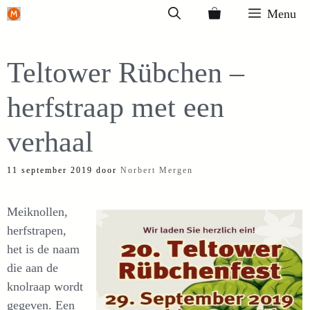
Ga
Menu
naar
de
Teltower Rübchen –
inhoud
herfstraap met een
verhaal
11 september 2019
door
Norbert Mergen
Meiknollen,
herfstrapen,
het is de naam
die aan de
knolraap wordt
gegeven. Een