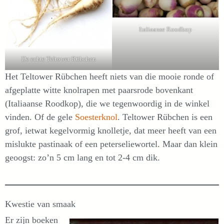
Italiaanse Roodkop
De echte Teltower Rübchen
Het Teltower Rübchen heeft niets van die mooie ronde of
afgeplatte witte knolrapen met paarsrode bovenkant
(Italiaanse Roodkop), die we tegenwoordig in de winkel
vinden. Of de gele
Soesterknol
. Teltower Rübchen is een
grof, ietwat kegelvormig knolletje, dat meer heeft van een
mislukte pastinaak of een peterseliewortel. Maar dan klein
geoogst: zo’n 5 cm lang en tot 2-4 cm dik.
Kwestie van smaak
Er zijn boeken