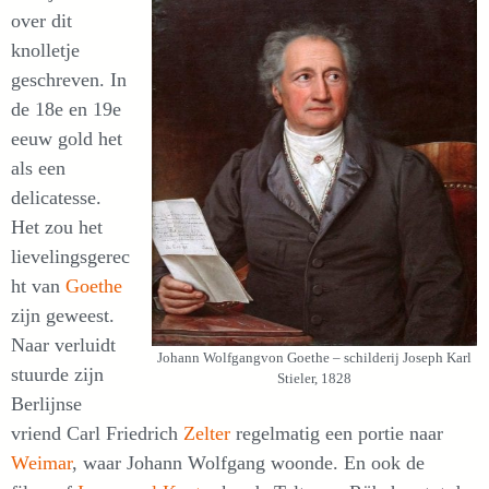
over dit
knolletje
geschreven. In
de 18e en 19e
eeuw gold het
als een
delicatesse.
Het zou het
lievelingsgerec
ht van
Goethe
zijn geweest.
Naar verluidt
Johann Wolfgangvon Goethe – schilderij Joseph Karl
stuurde zijn
Stieler, 1828
Berlijnse
vriend Carl Friedrich
Zelter
regelmatig een portie naar
Weimar
, waar Johann Wolfgang woonde. En ook de