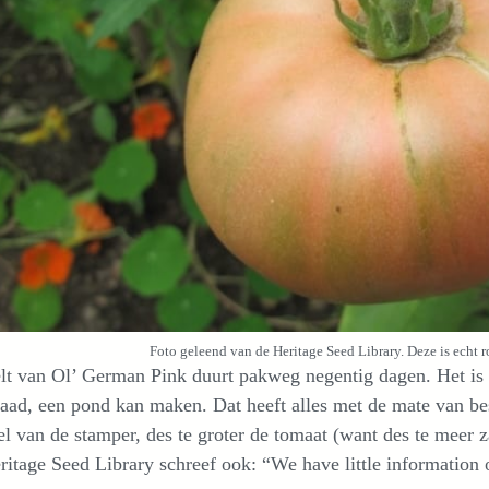
Foto geleend van de Heritage Seed Library. Deze is echt r
lt van Ol’ German Pink duurt pakweg negentig dagen. Het is e
aad, een pond kan maken. Dat heeft alles met de mate van be
l van de stamper, des te groter de tomaat (want des te meer z
itage Seed Library schreef ook: “We have little information o