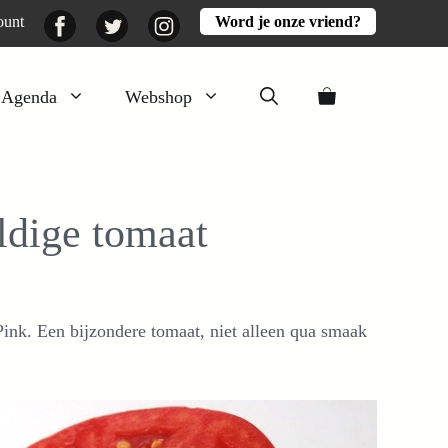
Facebook
Twitter
Instagram
ount
Word je onze vriend?
Agenda
Webshop
Veluwezomer
Aarde en mest
ldige tomaat
Activiteiten
Boeken
Mooi
nk. Een bijzondere tomaat, niet alleen qua smaak
Lekker