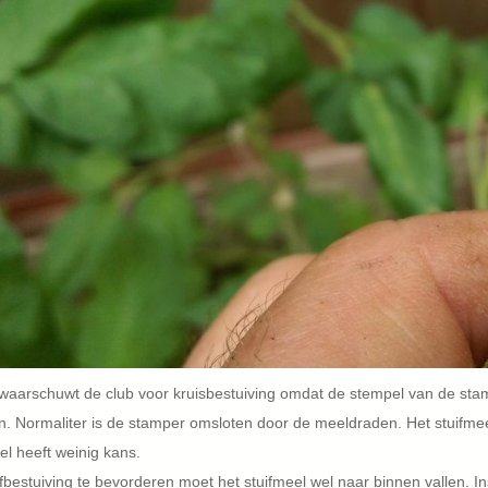
 waarschuwt de club voor kruisbestuiving omdat de stempel van de sta
. Normaliter is de stamper omsloten door de meeldraden. Het stuifmeel
el heeft weinig kans.
fbestuiving te bevorderen moet het stuifmeel wel naar binnen vallen.