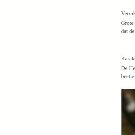
Verru
Grote 
dat de
Karakt
De Her
beetj