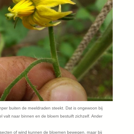
mper buiten de meeldraden steekt. Dat is ongewoon bij
 valt naar binnen en de bloem bestuift zichzelf. Ander
 Insecten of wind kunnen de bloemen bewegen, maar bij