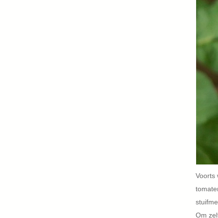
Voorts
tomaten
stuifme
Om zel