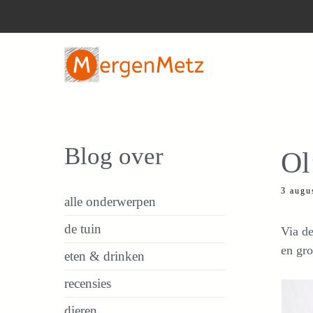
Ga
naar
de
inhoud
Blog over
Ol
3 augu
alle onderwerpen
de tuin
Via d
en gro
eten & drinken
recensies
dieren