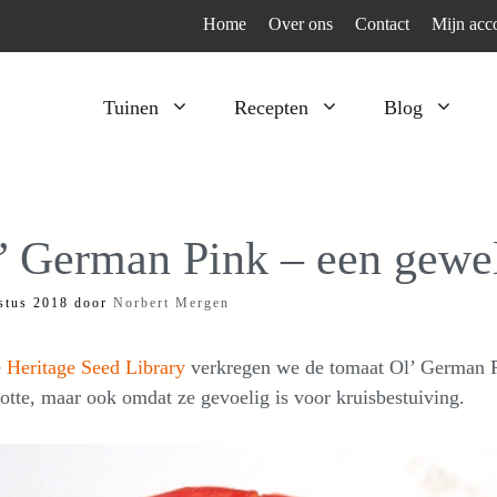
Home
Over ons
Contact
Mijn acc
Tuinen
Recepten
Blog
Heesters
Bijzonder en apart
Klimplanten
Kruiden
’ German Pink – een gewe
Kruiden
Peulgroenten
stus 2018
door
Norbert Mergen
Moestuin
Tomaten
Verfplanten
Vruchtgewassen
e
Heritage Seed Library
verkregen we de tomaat Ol’ German Pi
Voedselbos
Wortelgroenten
otte, maar ook omdat ze gevoelig is voor kruisbestuiving.
Bladgroenten