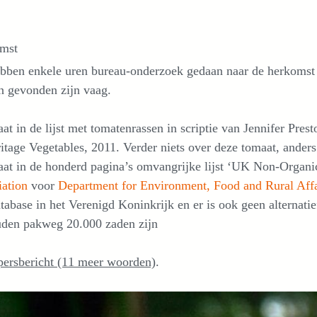
mst
bben enkele uren bureau-onderzoek gedaan naar de herkomst
n gevonden zijn vaag.
aat in de lijst met tomatenrassen in scriptie van Jennifer Pre
itage Vegetables, 2011. Verder niets over deze tomaat, ande
aat in de honderd pagina’s omvangrijke lijst ‘UK Non-Organi
iation
voor
Department for Environment, Food and Rural Affa
tabase in het Verenigd Koninkrijk en er is ook geen alternati
uden pakweg 20.000 zaden zijn
persbericht (11 meer woorden)
.