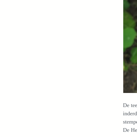
De tee
inderd
stempe
De Her