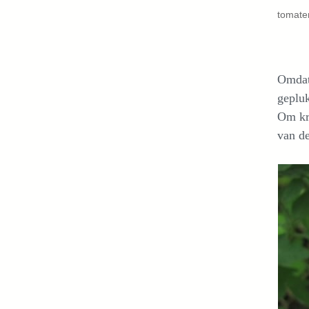
tomaten
Omdat 
gepluk
Om kr
van d