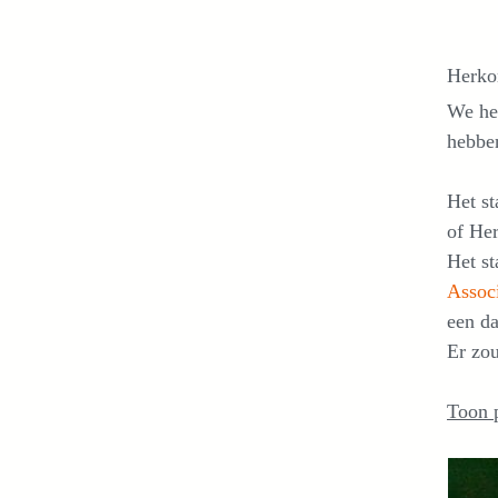
Herko
We he
hebbe
Het st
of Her
Het st
Assoc
een da
Er zo
Toon 