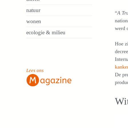
natuur
“
A Tr
nation
wonen
werd o
ecologie & milieu
Hoe z
decree
Inter
kanke
Lees ons
De pre
produc
Wit