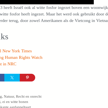
3 heeft Israël ook al witte fosfor ingezet boven een woonwijk 
witte fosfor heeft ingezet. Maar het werd ook gebruikt door d
rder terug, door zowel Amerikanen als de Vietcong in Vietn
nks
el New York Times
ng Human Rights Watch
ht in NRC
egorieën
og
,
Natuur
,
Recht en onrecht
i, ei en witte bonen
kante aardappeltaart