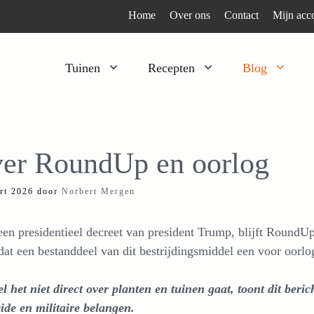
Home
Over ons
Contact
Mijn acc
Tuinen
Recepten
Blog
Heesters
Bijzonder en apart
Klimplanten
Kruiden
er RoundUp en oorlog
Kruiden
Peulgroenten
rt 2026
door
Norbert Mergen
Moestuin
Tomaten
Verfplanten
Vruchtgewassen
en presidentieel decreet van president Trump, blijft RoundUp
Voedselbos
Wortelgroenten
 dat een bestanddeel van dit bestrijdingsmiddel een voor oorlog
Bladgroenten
 het niet direct over planten en tuinen gaat, toont dit beric
ide en militaire belangen.