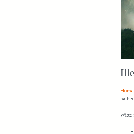
Ill
Human
na het
Witte 