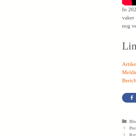
In 202
vaker 
nog ve
Li
Artik
Meldi
Beric
Cat
Bl
Pre
Kro