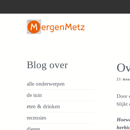
Ga
naar
de
inhoud
Blog over
Ov
21 maa
alle onderwerpen
de tuin
Door e
blijkt
eten & drinken
recensies
Hoewel
herbic
dieren