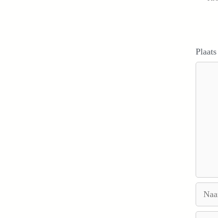
Plaats
Reacti
Naam
E-