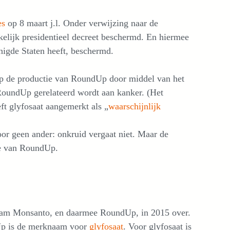
es
op 8 maart j.l. Onder verwijzing naar de
kelijk presidentieel decreet beschermd. En hiermee
nigde Staten heeft, beschermd.
p de productie van RoundUp door middel van het
r RoundUp gerelateerd wordt aan kanker. (Het
t glyfosaat aangemerkt als „
waarschijnlijk
oor geen ander: onkruid vergaat niet. Maar de
ie van RoundUp.
am Monsanto, en daarmee RoundUp, in 2015 over.
p is de merknaam voor
glyfosaat
. Voor glyfosaat is