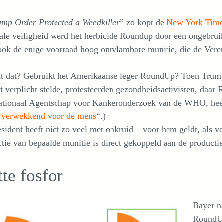
ump Order Protected a Weedkiller
” zo kopt de
New York Tim
ale veiligheid werd het herbicide Roundup door een ongebrui
ok de enige voorraad hoog ontvlambare munitie, die de Vere
it dat? Gebruikt het Amerikaanse leger RoundUp? Toen Trum
t verplicht stelde, protesteerden gezondheidsactivisten, daa
nationaal Agentschap voor Kankeronderzoek van de WHO, heef
rverwekkend voor de mens
“.)
sident heeft niet zo veel met onkruid – voor hem geldt, als v
tie van bepaalde munitie is direct gekoppeld aan de product
te fosfor
Bayer n
RoundU