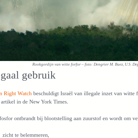
Rookgordijn van witte forfor – foto: Dengrier M. Baez, U.S. 
egaal gebruik
 Right Watch
beschuldigt Israël van illegale inzet van witt
 artikel in de New York Times.
fosfor ontbrandt bij blootstelling aan zuurstof en wordt om v
zicht te belemmeren,