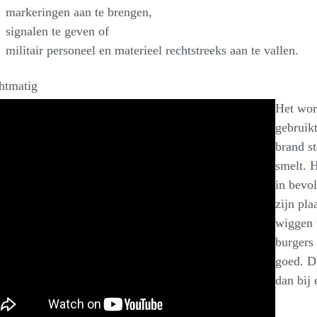
markeringen aan te brengen,
signalen te geven of
militair personeel en materieel rechtstreeks aan te vallen.
htmatig
Het wor
gebruik
brand st
smelt. H
in bevol
zijn pla
wiggen 
burgers
goed. D
dan bij 