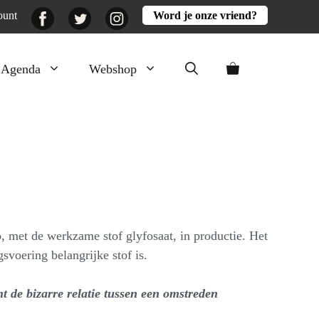
Facebook
Twitter
Instagram
ount
Word je onze vriend?
Agenda
Webshop
Veluwezomer
Aarde en mest
Activiteiten
Boeken
Mooi
, met de werkzame stof glyfosaat, in productie. Het
Lekker
svoering belangrijke stof is.
ht de bizarre relatie tussen een omstreden