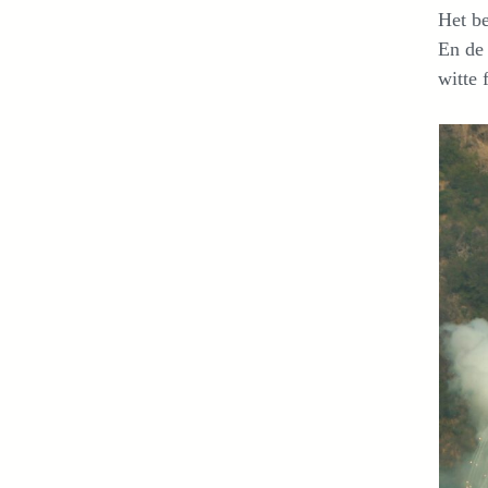
Het be
En d
witte 