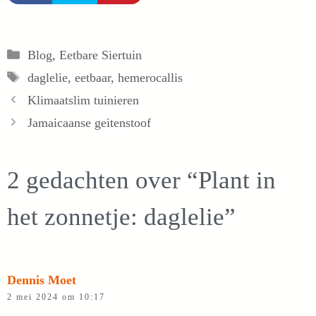
Categorieën
Blog
,
Eetbare Siertuin
Tags
daglelie
,
eetbaar
,
hemerocallis
Klimaatslim tuinieren
Jamaicaanse geitenstoof
2 gedachten over “Plant in
het zonnetje: daglelie”
Dennis Moet
2 mei 2024 om 10:17