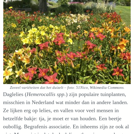
Zoveel variëteiten dat het duizelt – foto: 51Nico, Wikimedia Commons.
Daglelies (
Hemerocallis spp
.) zijn populaire tuinplanten,
misschien in Nederland wat minder dan in andere landen.
Ze lijken erg op lelies, en vallen voor veel mensen in
hetzelfde bakje: tja, je moet er van houden. Een beetje
oubollig. Begrafenis associatie. En inheems zijn ze ook al