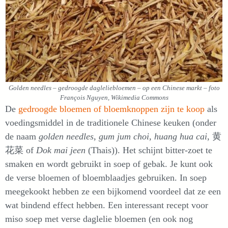
Golden needles – gedroogde dagleliebloemen – op een Chinese markt – foto
François Nguyen, Wikimedia Commons
De
gedroogde bloemen of bloemknoppen zijn te koop
als
voedingsmiddel in de traditionele Chinese keuken (onder
de naam
golden needles
,
gum jum choi, huang hua cai
, 黄
花菜 of
Dok mai jeen
(Thais)). Het schijnt bitter-zoet te
smaken en wordt gebruikt in soep of gebak. Je kunt ook
de verse bloemen of bloemblaadjes gebruiken. In soep
meegekookt hebben ze een bijkomend voordeel dat ze een
wat bindend effect hebben. Een interessant recept voor
miso soep met verse daglelie bloemen (en ook nog