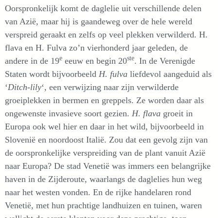
Oorspronkelijk komt de daglelie uit verschillende delen
van Azië, maar hij is gaandeweg over de hele wereld
verspreid geraakt en zelfs op veel plekken verwilderd. H.
flava en H. Fulva zo’n vierhonderd jaar geleden, de
e
ste
andere in de 19
eeuw en begin 20
. In de Verenigde
Staten wordt bijvoorbeeld
H. fulva
liefdevol aangeduid als
‘
Ditch-lily
‘, een verwijzing naar zijn verwilderde
groeiplekken in bermen en greppels. Ze worden daar als
ongewenste invasieve soort gezien.
H. flava
groeit in
Europa ook wel hier en daar in het wild, bijvoorbeeld in
Slovenië en noordoost Italië. Zou dat een gevolg zijn van
de oorspronkelijke verspreiding van de plant vanuit Azië
naar Europa? De stad Venetië was immers een belangrijke
haven in de Zijderoute, waarlangs de daglelies hun weg
naar het westen vonden. En de rijke handelaren rond
Venetië, met hun prachtige landhuizen en tuinen, waren