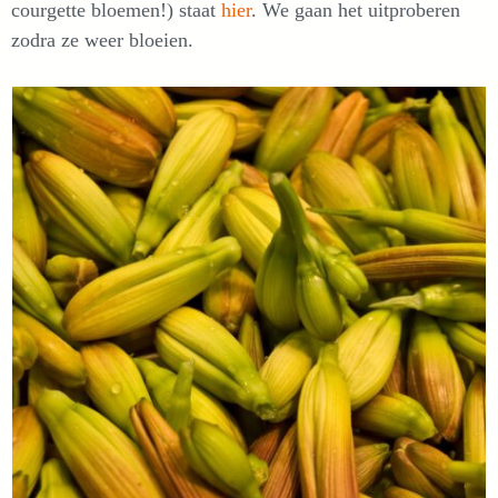
courgette bloemen!) staat
hier
. We gaan het uitproberen
zodra ze weer bloeien.