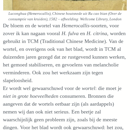
Luconghua (Hemerocallis), Chinese houtsnede uit Ru cao bian (Over de
consumptie van kruiden), 1582 – afbeelding: Wellcome Library, London
De bloem en de wortel van
Hemerocallis
-soorten, voor
zover ik kan nagaan vooral
H. fulva
en
H. citrina
, worden
gebruikt in TCM (Traditional Chinese Medicine). Van de
wortel, en overigens ook van het blad, wordt in TCM al
duizenden jaren gezegd dat ze rustgevend kunnen werken,
het gemoed stabiliseren, en gevoelens van melancholie
verminderen. Ook zou het werkzaam zijn tegen
slapeloosheid.
Er wordt wel gewaarschuwd voor de
wortel
: die moet je
niet in grote hoeveelheden
consumeren. Bronnen die
aangeven dat de wortels eetbaar zijn (als aardappels)
nemen wij dan ook niet serieus. Een beetje zal
waarschijnlijk geen probleem zijn, zoals bij de meeste
dingen. Voor het blad wordt ook gewaarschuwd: het zou,