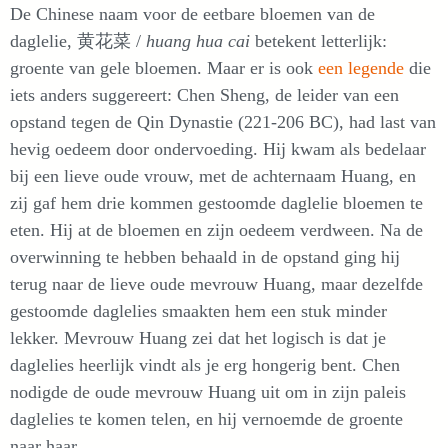
De Chinese naam voor de eetbare bloemen van de
daglelie, 黄花菜 /
huang hua cai
betekent letterlijk:
groente van gele bloemen. Maar er is ook
een legende
die
iets anders suggereert: Chen Sheng, de leider van een
opstand tegen de Qin Dynastie (221-206 BC), had last van
hevig oedeem door ondervoeding. Hij kwam als bedelaar
bij een lieve oude vrouw, met de achternaam Huang, en
zij gaf hem drie kommen gestoomde daglelie bloemen te
eten. Hij at de bloemen en zijn oedeem verdween. Na de
overwinning te hebben behaald in de opstand ging hij
terug naar de lieve oude mevrouw Huang, maar dezelfde
gestoomde daglelies smaakten hem een stuk minder
lekker. Mevrouw Huang zei dat het logisch is dat je
daglelies heerlijk vindt als je erg hongerig bent. Chen
nodigde de oude mevrouw Huang uit om in zijn paleis
daglelies te komen telen, en hij vernoemde de groente
naar haar.