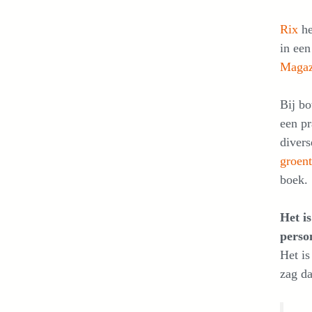
Rix
h
in een
Maga
Bij bo
een pr
divers
groent
boek.
Het i
perso
Het is
zag d