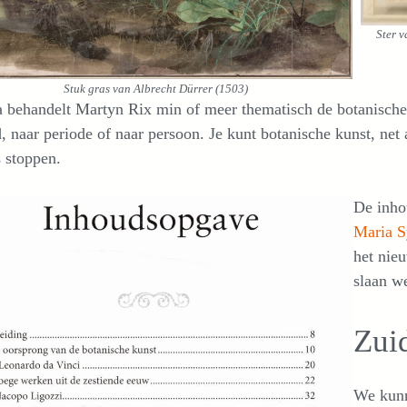
Ster 
Stuk gras van Albrecht Dürrer (1503)
 behandelt Martyn Rix min of meer thematisch de botanische 
, naar periode of naar persoon. Je kunt botanische kunst, net a
 stoppen.
De inhou
Maria S
het nie
slaan w
Zui
We kunn