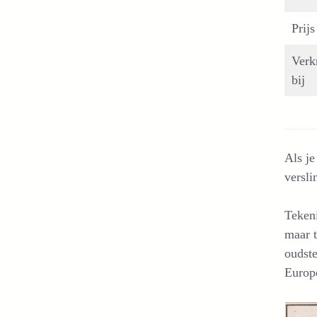
Prijs
Verk
bij
Als je
versli
Tekeni
maar 
oudst
Europe