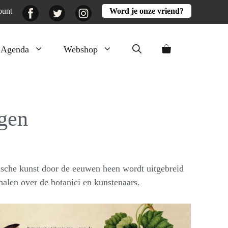
Facebook
Twitter
Instagram
ount
Word je onze vriend?
Agenda
Webshop
Veluwezomer
Aarde en mest
ngen
Activiteiten
Boeken
Mooi
ische kunst door de eeuwen heen wordt uitgebreid
Lekker
halen over de botanici en kunstenaars.