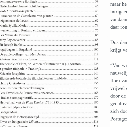
maar he
intrige
vandaa
daar ro
Dus daar
krijgt v
“Van we
nauwelij
flora va
vrijwel
door de
geculti
zich do
Portuge