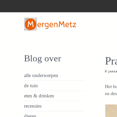
Ga
naar
de
inhoud
Blog over
Pr
6 janu
alle onderwerpen
de tuin
Het bo
en des
eten & drinken
recensies
dieren