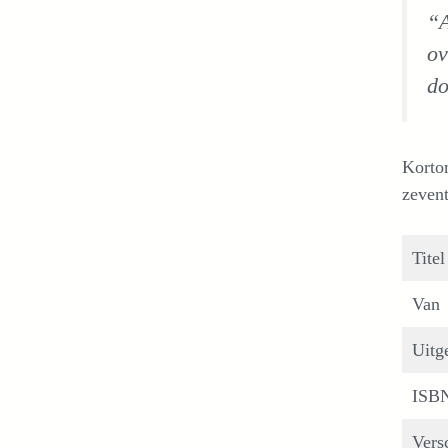
“A
ov
do
Kortom
zevent
Titel
Van
Uitg
ISB
Vers