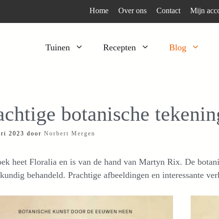
Home
Over ons
Contact
Mijn acc
Tuinen
Recepten
Blog
Heesters
Bijzonder en apart
Klimplanten
Kruiden
achtige botanische tekeni
Kruiden
Peulgroenten
ari 2023
door
Norbert Mergen
Moestuin
Tomaten
Verfplanten
Vruchtgewassen
ek heet Floralia en is van de hand van Martyn Rix. De botan
Voedselbos
Wortelgroenten
kundig behandeld. Prachtige afbeeldingen en interessante ver
Bladgroenten