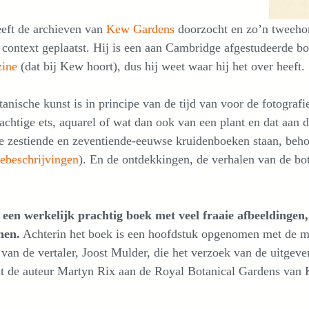
eeft de archieven van
Kew Gardens
doorzocht en zo’n tweehon
 context geplaatst. Hij is een aan Cambridge afgestudeerde b
zine
(dat bij Kew hoort), dus hij weet waar hij het over heeft.
tanische kunst is in principe van de tijd van voor de fotograf
achtige ets, aquarel of wat dan ook van een plant en dat aan
e zestiende en zeventiende-eeuwse kruidenboeken staan, behor
ebeschrijvingen
). En de ontdekkingen, de verhalen van de bota
s een werkelijk prachtig boek met veel fraaie afbeeldingen,
nen.
Achterin het boek is een hoofdstuk opgenomen met de me
 van de vertaler, Joost Mulder, die het verzoek van de uitgeve
at de auteur Martyn Rix aan de Royal Botanical Gardens van 