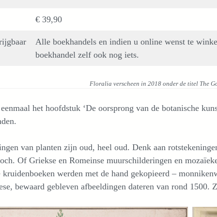
€ 39,90
rijgbaar
Alle boekhandels en indien u online wenst te wink
boekhandel zelf ook nog iets.
Floralia verscheen in 2018 onder de titel The G
 eenmaal het hoofdstuk ‘De oorsprong van de botanische kunst
nden.
ngen van planten zijn oud, heel oud. Denk aan rotstekeninge
toch. Of Griekse en Romeinse muurschilderingen en mozaïeken
e kruidenboeken werden met de hand gekopieerd – monnikenwe
se, bewaard gebleven afbeeldingen dateren van rond 1500. Zoa