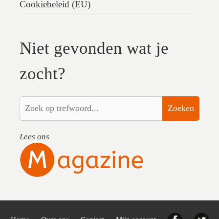
Cookiebeleid (EU)
Niet gevonden wat je
zocht?
Zoeken
Lees ons
Facebook
Twi