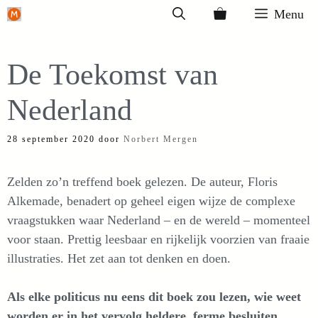
Ga
Menu
naar
de
De Toekomst van
inhoud
Nederland
28 september 2020
door
Norbert Mergen
Zelden zo’n treffend boek gelezen. De auteur, Floris
Alkemade, benadert op geheel eigen wijze de complexe
vraagstukken waar Nederland – en de wereld – momenteel
voor staan. Prettig leesbaar en rijkelijk voorzien van fraaie
illustraties. Het zet aan tot denken en doen.
Als elke politicus nu eens dit boek zou lezen, wie weet
worden er in het vervolg heldere, ferme besluiten