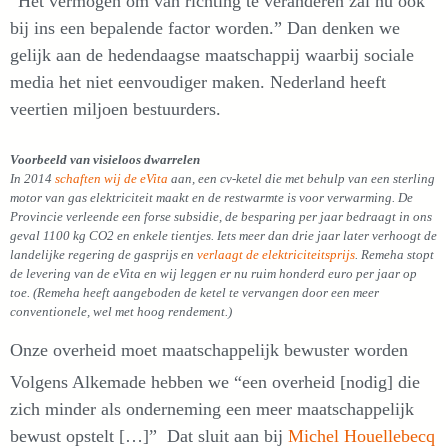
“Het vermogen om van richting te veranderen zal nu ook
bij ins een bepalende factor worden.” Dan denken we
gelijk aan de hedendaagse maatschappij waarbij sociale
media het niet eenvoudiger maken. Nederland heeft
veertien miljoen bestuurders.
Voorbeeld van visieloos dwarrelen
In 2014
schaften wij de eVita
aan, een cv-ketel die met behulp van een sterling
motor van gas elektriciteit maakt en de restwarmte is voor verwarming. De
Provincie verleende een forse subsidie, de besparing per jaar bedraagt in ons
geval 1100 kg CO2 en enkele tientjes. Iets meer dan drie jaar later verhoogt de
landelijke regering de gasprijs en
verlaagt de elektriciteitsprijs
. Remeha stopt
de levering van de eVita en wij leggen er nu ruim honderd euro per jaar op
toe. (Remeha heeft aangeboden de ketel te vervangen door een meer
conventionele, wel met hoog rendement.)
Onze overheid moet maatschappelijk bewuster worden
Volgens Alkemade hebben we “een overheid [nodig] die
zich minder als onderneming een meer maatschappelijk
bewust opstelt […]” Dat sluit aan bij
Michel Houellebecq