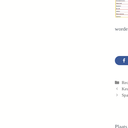
worden
Cat
Rec
Keu
Spa
Plaats