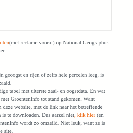
nuten
(met reclame vooraf) op National Geographic.
pen.
 geoogst en rijen of zelfs hele percelen leeg, is
zaaid.
ige tabel met uiterste zaai- en oogstdata. En wat
ng met GroentenInfo tot stand gekomen. Want
 deze website, met de link naar het betreffende
n is te downloaden. Dus aarzel niet
, klik hier
(en
entenInfo wordt zo omzeild. Niet leuk, want ze is
e site.