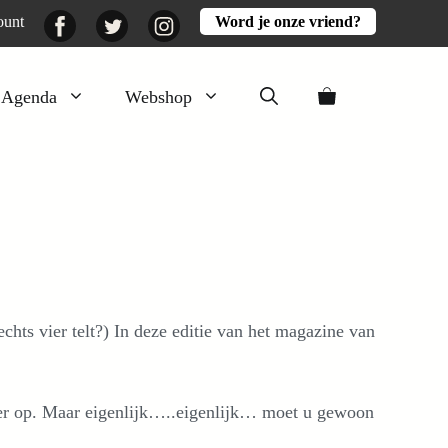
Facebook
Twitter
Instagram
ount
Word je onze vriend?
Agenda
Webshop
Veluwezomer
Aarde en mest
Activiteiten
Boeken
Mooi
chts vier telt?) In deze editie van het magazine van
Lekker
luier op. Maar eigenlijk…..eigenlijk… moet u gewoon