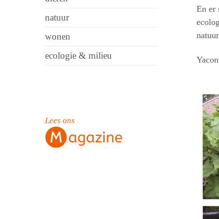
En er 
natuur
ecolog
natuur
wonen
ecologie & milieu
Yacon
Lees ons