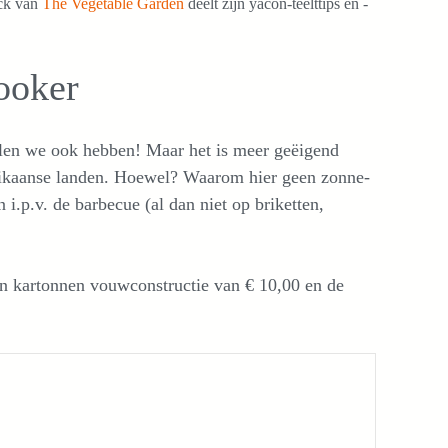
lck van
The Vegetable Garden
deelt zijn yacon-teelttips en -
ooker
llen we ook hebben! Maar het is meer geëigend
rikaanse landen. Hoewel? Waarom hier geen zonne-
 i.p.v. de barbecue (al dan niet op briketten,
en kartonnen vouwconstructie van € 10,00 en de