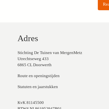
Adres
Stichting De Tuinen van MergenMetz
Utrechtseweg 433
6865 CL Doorwerth
Route en openingstijden
Statuten en jaarstukken
KvK 81145500
BTW# NL861952947B01