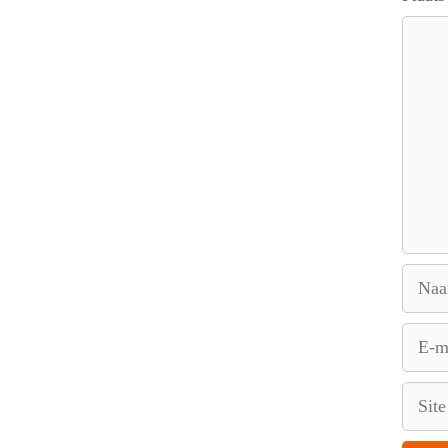
Reacti
Naam
E-
mail
Site