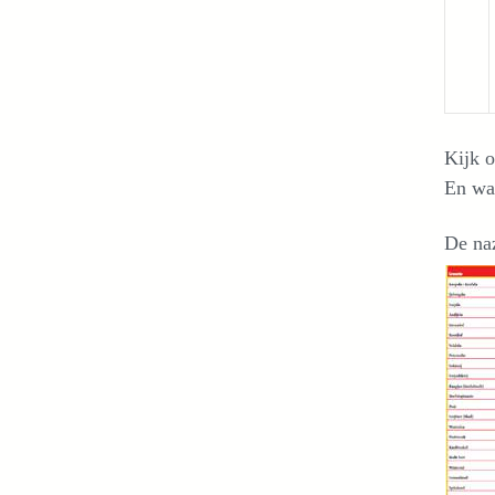
Kijk 
En wa
De na