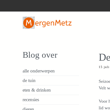
Ga
naar
de
inhoud
Blog over
De
15 jul
alle onderwerpen
de tuin
Seizoe
Velt w
eten & drinken
recensies
Voor h
lid wo
dieren