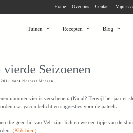
Home
Over ons
Contact
Mijn acc
Tuinen
Recepten
Blog
Heesters
Bijzonder en apart
Klimplanten
Kruiden
 vierde Seizoenen
Kruiden
Peulgroenten
i 2011
door
Norbert Mergen
Moestuin
Tomaten
Verfplanten
Vruchtgewassen
nen nummer vier is verschenen. (Nu al? Terwijl het jaar er sle
Voedselbos
Wortelgroenten
orden o.a. yacon belicht en suggesties voor de nateelt.
Bladgroenten
en die geen lid van Velt zijn, lichten we een tipje van de s
rden. (
Klik hier
.)