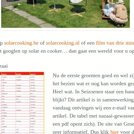
op
solarcooking.be
of
solarcooking.nl
of een
film van drie mi
t googlen op solar en cooker… dan gaat een wereld voor u o
zaai
Nu de eerste groenten goed en wel zijn
het bezien wat er nog kan worden ge
Heel wat. In Seizoenen staat een hand
blijkt? Dit artikel is in samenwerki
vandaag ontvingen wij een e-mail van
artikel. De tabel met nazaai-gewasse
een pdf opent zich). De site van Gro
zeer informatief. Dus klik
hier
voor d