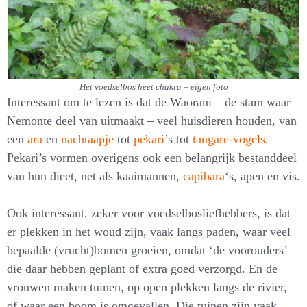
Het voedselbos heet chakra – eigen foto
Interessant om te lezen is dat de Waorani – de stam waar
Nemonte deel van uitmaakt – veel huisdieren houden, van
een
ara
en
nachtaapje
tot
pekari
’s tot
tangare-vogels
.
Pekari’s vormen overigens ook een belangrijk bestanddeel
van hun dieet, net als kaaimannen,
capibara
‘s, apen en vis.
Ook interessant, zeker voor voedselbosliefhebbers, is dat
er plekken in het woud zijn, vaak langs paden, waar veel
bepaalde (vrucht)bomen groeien, omdat ‘de voorouders’
die daar hebben geplant of extra goed verzorgd. En de
vrouwen maken tuinen, op open plekken langs de rivier,
of waar een boom is omgevallen. Die tuinen zijn vaak