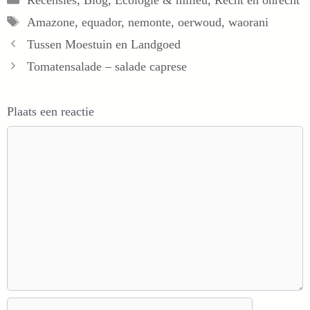
Tags
Amazone
,
equador
,
nemonte
,
oerwoud
,
waorani
Tussen Moestuin en Landgoed
Tomatensalade – salade caprese
Plaats een reactie
Reactie
Naam