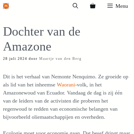
Ga
Menu
naar
de
Dochter van de
inhoud
Amazone
28 juli 2024
door
Maartje van den Berg
Dit is het verhaal van Nemonte Nenquimo. Ze groeide op
als lid van het inheemse
Waorani
-volk, in het
Amazonewoud van Ecuador. Vandaag de dag is zij één
van de leiders van de activisten die proberen het
regenwoud te redden van economische belangen van
bijvoorbeeld oliemaatschappijen en overheden.
Ecologie moet voor economie gaan. Dat besef dringt maar