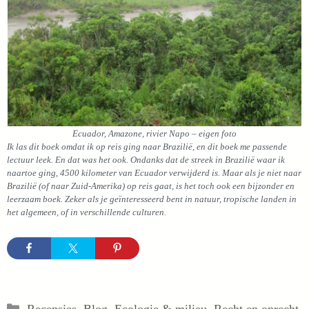
Ecuador, Amazone, rivier Napo – eigen foto
Ik las dit boek omdat ik op reis ging naar Brazilië, en dit boek me passende
lectuur leek. En dat was het ook. Ondanks dat de streek in Brazilië waar ik
naartoe ging, 4500 kilometer van Ecuador verwijderd is. Maar als je niet naar
Brazilië (of naar Zuid-Amerika) op reis gaat, is het toch ook een bijzonder en
leerzaam boek. Zeker als je geïnteresseerd bent in natuur, tropische landen in
het algemeen, of in verschillende culturen.
Categorieën
Recensies
,
Blog
,
Ecologie & milieu
,
Recht en onrecht