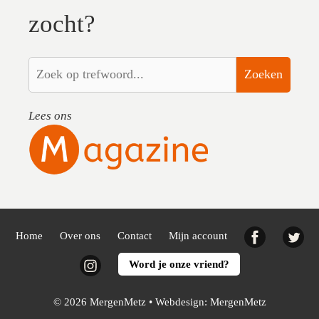
zocht?
Zoeken
Lees ons
Facebook
Twi
Home
Over ons
Contact
Mijn account
Instagram
Word je onze vriend?
© 2026 MergenMetz • Webdesign:
MergenMetz