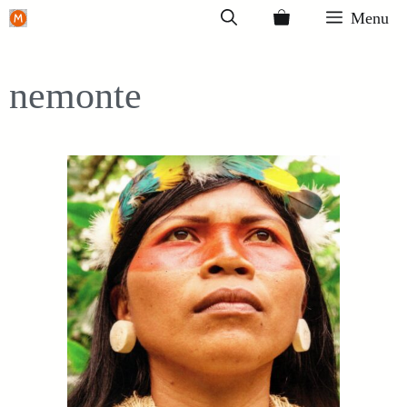
Ga
Menu
naar
de
nemonte
inhoud