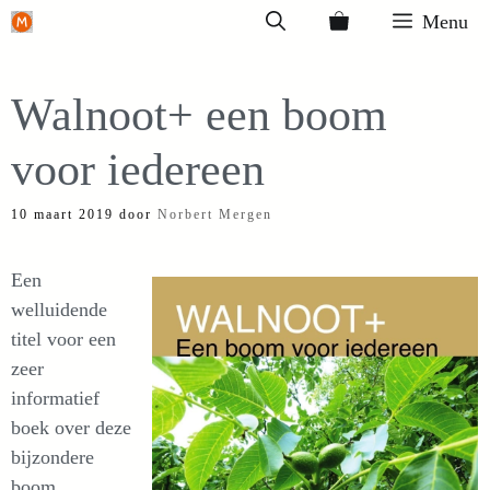
Ga
Menu
naar
de
Walnoot+ een boom
inhoud
voor iedereen
10 maart 2019
door
Norbert Mergen
Een
welluidende
titel voor een
zeer
informatief
boek over deze
bijzondere
boom.