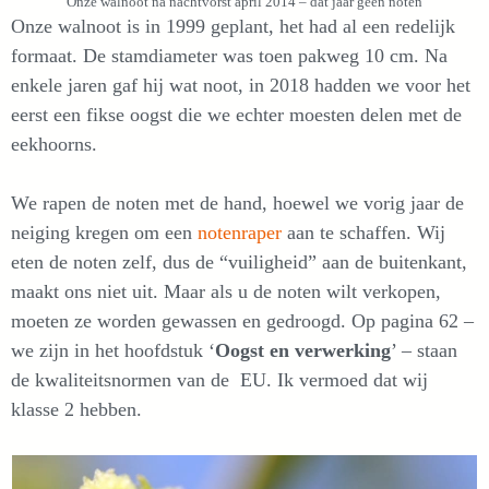
Onze walnoot na nachtvorst april 2014 – dat jaar geen noten
Onze walnoot is in 1999 geplant, het had al een redelijk
formaat. De stamdiameter was toen pakweg 10 cm. Na
enkele jaren gaf hij wat noot, in 2018 hadden we voor het
eerst een fikse oogst die we echter moesten delen met de
eekhoorns.
We rapen de noten met de hand, hoewel we vorig jaar de
neiging kregen om een
notenraper
aan te schaffen. Wij
eten de noten zelf, dus de “vuiligheid” aan de buitenkant,
maakt ons niet uit. Maar als u de noten wilt verkopen,
moeten ze worden gewassen en gedroogd. Op pagina 62 –
we zijn in het hoofdstuk ‘
Oogst en verwerking
’ – staan
de kwaliteitsnormen van de EU. Ik vermoed dat wij
klasse 2 hebben.