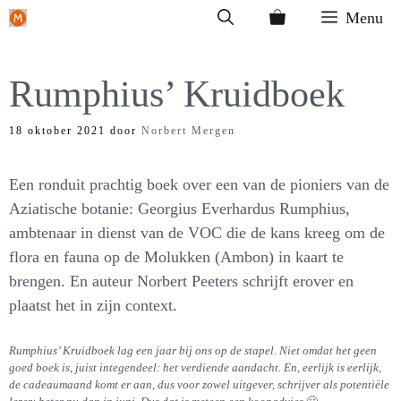
Ga
Menu
naar
de
Rumphius’ Kruidboek
inhoud
18 oktober 2021
door
Norbert Mergen
Een ronduit prachtig boek over een van de pioniers van de
Aziatische botanie: Georgius Everhardus Rumphius,
ambtenaar in dienst van de VOC die de kans kreeg om de
flora en fauna op de Molukken (Ambon) in kaart te
brengen. En auteur Norbert Peeters schrijft erover en
plaatst het in zijn context.
Rumphius’ Kruidboek
lag een jaar bij ons op de stapel. Niet omdat het geen
goed boek is, juist integendeel: het verdiende aandacht. En, eerlijk is eerlijk,
de cadeaumaand komt er aan, dus voor zowel uitgever, schrijver als potentiële