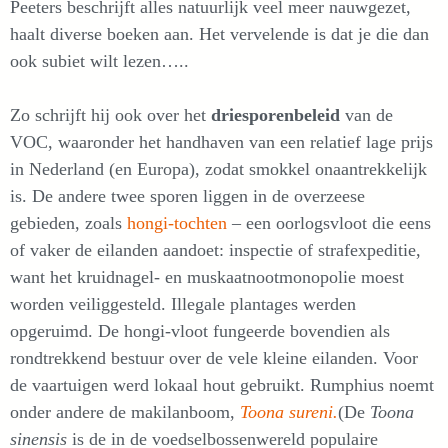
Peeters beschrijft alles natuurlijk veel meer nauwgezet,
haalt diverse boeken aan. Het vervelende is dat je die dan
ook subiet wilt lezen…..
Zo schrijft hij ook over het
driesporenbeleid
van de
VOC, waaronder het handhaven van een relatief lage prijs
in Nederland (en Europa), zodat smokkel onaantrekkelijk
is. De andere twee sporen liggen in de overzeese
gebieden, zoals
hongi-tochten
– een oorlogsvloot die eens
of vaker de eilanden aandoet: inspectie of strafexpeditie,
want het kruidnagel- en muskaatnootmonopolie moest
worden veiliggesteld. Illegale plantages werden
opgeruimd. De hongi-vloot fungeerde bovendien als
rondtrekkend bestuur over de vele kleine eilanden. Voor
de vaartuigen werd lokaal hout gebruikt. Rumphius noemt
onder andere de makilanboom,
Toona sureni.
(De
Toona
sinensis
is de in de voedselbossenwereld populaire