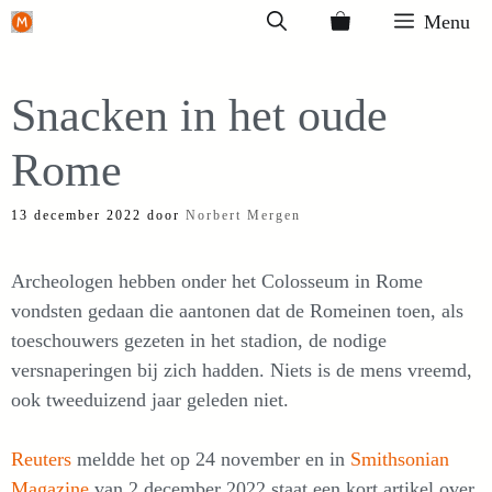
Ga
Menu
naar
de
Snacken in het oude
inhoud
Rome
13 december 2022
door
Norbert Mergen
Archeologen hebben onder het Colosseum in Rome
vondsten gedaan die aantonen dat de Romeinen toen, als
toeschouwers gezeten in het stadion, de nodige
versnaperingen bij zich hadden. Niets is de mens vreemd,
ook tweeduizend jaar geleden niet.
Reuters
meldde het op 24 november en in
Smithsonian
Magazine
van 2 december 2022 staat een kort artikel over