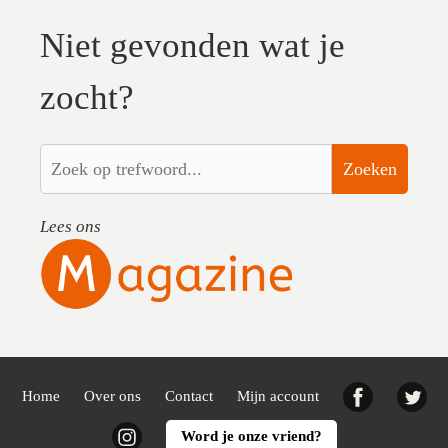
Niet gevonden wat je
zocht?
Zoeken
Lees ons
Facebook
Twi
Home
Over ons
Contact
Mijn account
Instagram
Word je onze vriend?