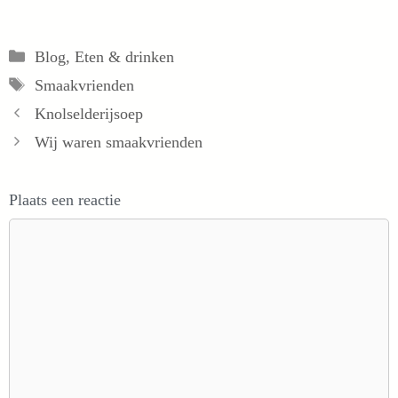
Categorieën
Blog
,
Eten & drinken
Tags
Smaakvrienden
Knolselderijsoep
Wij waren smaakvrienden
Plaats een reactie
Reactie