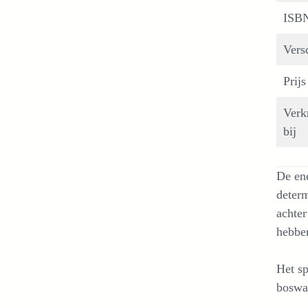
ISB
Vers
Prijs
Verk
bij
De ene
determ
achter
hebben
Het sp
boswal