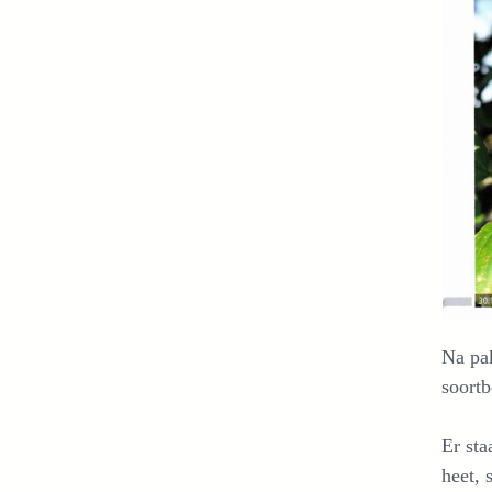
Na pak
soortb
Er sta
heet, 