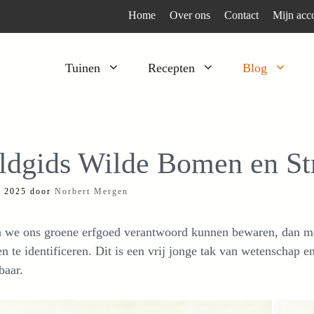
Home
Over ons
Contact
Mijn acc
Tuinen
Recepten
Blog
Heesters
Bijzonder en apart
Klimplanten
Kruiden
ldgids Wilde Bomen en St
Kruiden
Peulgroenten
i 2025
door
Norbert Mergen
Moestuin
Tomaten
Verfplanten
Vruchtgewassen
n we ons groene erfgoed verantwoord kunnen bewaren, dan mo
Voedselbos
Wortelgroenten
en te identificeren. Dit is een vrij jonge tak van wetenschap
baar.
Bladgroenten