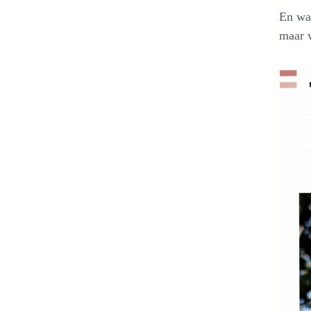
En wat
maar w