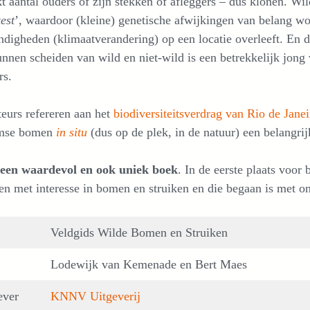
t aantal ouders of zijn stekken of afleggers – dus klonen. W
test
’, waardoor (kleine) genetische afwijkingen van belang wo
digheden (klimaatverandering) op een locatie overleeft. En 
nnen scheiden van wild en niet-wild is een betrekkelijk jong
rs.
eurs refereren aan het
biodiversiteitsverdrag van Rio de Janei
mse bomen
in situ
(dus op de plek, in de natuur) een belangrij
s een waardevol en ook uniek boek
. In de eerste plaats voor
en met interesse in bomen en struiken en die begaan is met o
Veldgids Wilde Bomen en Struiken
Lodewijk van Kemenade en Bert Maes
ever
KNNV Uitgeverij