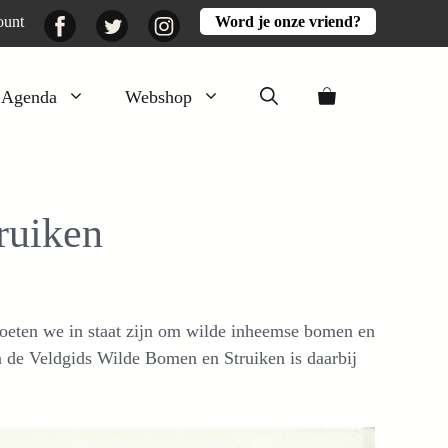
Facebook
Twitter
Instagram
ount
Word je onze vriend?
Agenda
Webshop
Veluwezomer
Aarde en mest
ruiken
Activiteiten
Boeken
Mooi
eten we in staat zijn om wilde inheemse bomen en
Lekker
 en de Veldgids Wilde Bomen en Struiken is daarbij