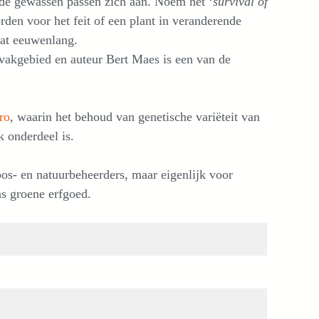
ilde gewassen passen zich aan. Noem het ‘
survival of
rden voor het feit of een plant in veranderende
dat eeuwenlang.
 vakgebied en auteur Bert Maes is een van de
ro
, waarin het behoud van genetische variëteit van
k onderdeel is.
 bos- en natuurbeheerders, maar eigenlijk voor
ns groene erfgoed.