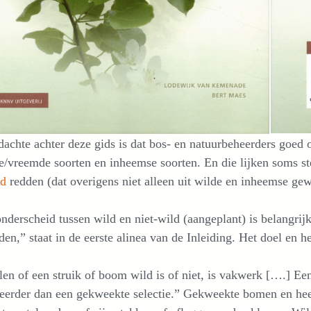
achte achter deze gids is dat bos- en natuurbeheerders goe
e/vreemde soorten en inheemse soorten. En die lijken soms s
ed
redden (dat overigens niet alleen uit wilde en inheemse gew
nderscheid tussen wild en niet-wild (aangeplant) is belangrij
en,” staat in de eerste alinea van de Inleiding. Het doel en h
en of een struik of boom wild is of niet, is vakwerk [….] Een
eerder dan een gekweekte selectie.” Gekweekte bomen en hees