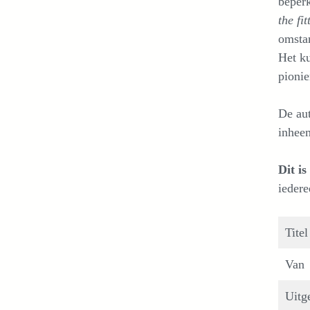
beperk
the fit
omstan
Het ku
pionie
De aut
inhee
Dit i
iedere
Titel
Van
Uitg