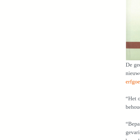
De ged
nieuw
erfgo
“Het o
behoud
“Bepal
gevari