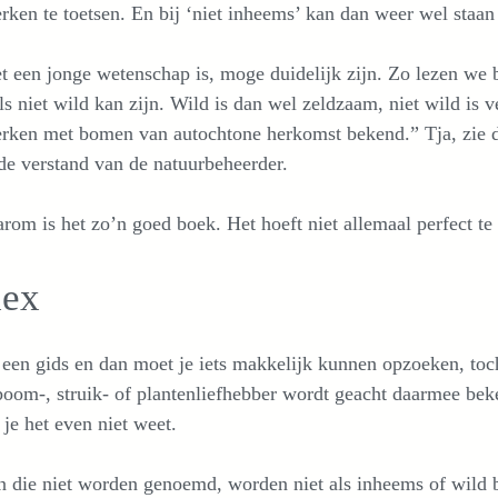
ken te toetsen. En bij ‘niet inheems’ kan dan weer wel staan 
t een jonge wetenschap is, moge duidelijk zijn. Zo lezen we 
ls niet wild kan zijn. Wild is dan wel zeldzaam, niet wild i
ken met bomen van autochtone herkomst bekend.” Tja, zie daa
e verstand van de natuurbeheerder.
rom is het zo’n goed boek. Het hoeft niet allemaal perfect te 
dex
 een gids en dan moet je iets makkelijk kunnen opzoeken, toc
oom-, struik- of plantenliefhebber wordt geacht daarmee beke
 je het even niet weet.
 die niet worden genoemd, worden niet als inheems of wild b