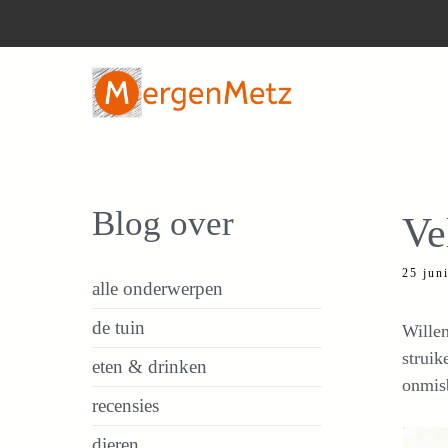
Ga
naar
de
inhoud
Blog over
Ve
25 jun
alle onderwerpen
de tuin
Wille
struik
eten & drinken
onmis
recensies
dieren