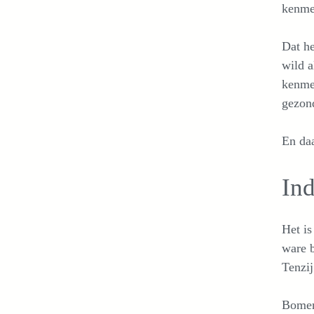
kenmer
Dat he
wild a
kenmer
gezond
En daa
In
Het is
ware b
Tenzij
Bomen