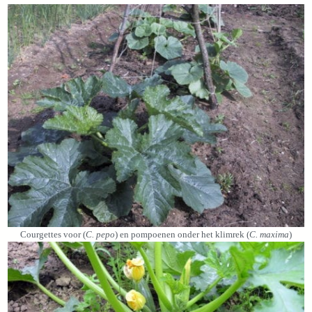
Courgettes voor (
C. pepo
) en pompoenen onder het klimrek (
C. maxima
)