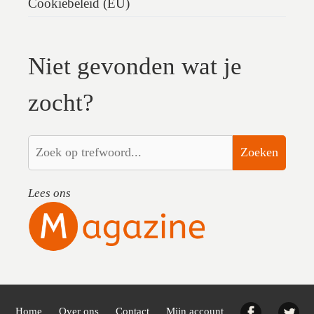
Cookiebeleid (EU)
Niet gevonden wat je
zocht?
Zoeken
Lees ons
Facebook
Twi
Home
Over ons
Contact
Mijn account