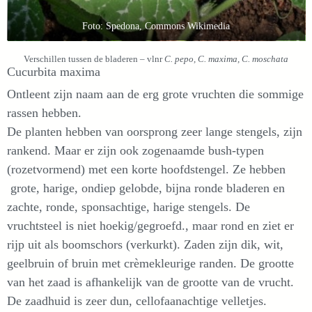
Foto: Spedona, Commons Wikimedia
Verschillen tussen de bladeren – vlnr
C. pepo, C. maxima, C. moschata
Cucurbita maxima
Ontleent zijn naam aan de erg grote vruchten die sommige
rassen hebben.
De planten hebben van oorsprong zeer lange stengels, zijn
rankend. Maar er zijn ook zogenaamde bush-typen
(rozetvormend) met een korte hoofdstengel. Ze hebben
grote, harige, ondiep gelobde, bijna ronde bladeren en
zachte, ronde, sponsachtige, harige stengels. De
vruchtsteel is niet hoekig/gegroefd., maar rond en ziet er
rijp uit als boomschors (verkurkt). Zaden zijn dik, wit,
geelbruin of bruin met crèmekleurige randen. De grootte
van het zaad is afhankelijk van de grootte van de vrucht.
De zaadhuid is zeer dun, cellofaanachtige velletjes.