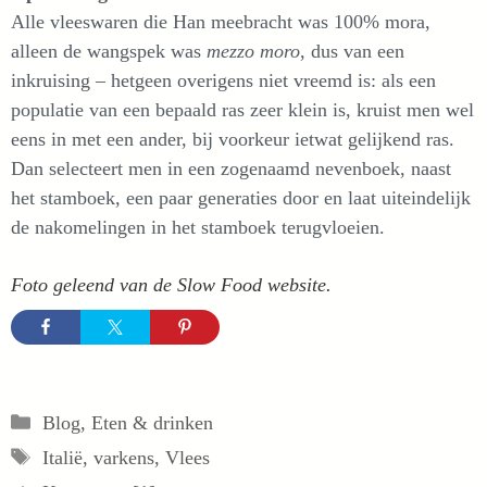
Alle vleeswaren die Han meebracht was 100% mora,
alleen de wangspek was
mezzo moro
, dus van een
inkruising – hetgeen overigens niet vreemd is: als een
populatie van een bepaald ras zeer klein is, kruist men wel
eens in met een ander, bij voorkeur ietwat gelijkend ras.
Dan selecteert men in een zogenaamd nevenboek, naast
het stamboek, een paar generaties door en laat uiteindelijk
de nakomelingen in het stamboek terugvloeien.
Foto geleend van de Slow Food website.
Categorieën
Blog
,
Eten & drinken
Tags
Italië
,
varkens
,
Vlees