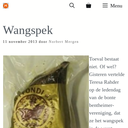
Ga
Menu
naar
de
Wangspek
inhoud
11 november 2013
door
Norbert Mergen
Toeval bestaat
niet. Of wel?
Gisteren vertelde
Teresa Rahder
op de ledendag
van de bonte
bentheimer-
vereniging, dat
ze het wangspek