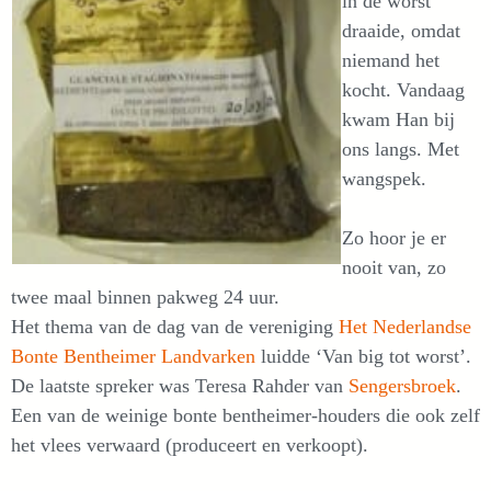
in de worst
draaide, omdat
niemand het
kocht. Vandaag
kwam Han bij
ons langs. Met
wangspek.
Zo hoor je er
nooit van, zo
twee maal binnen pakweg 24 uur.
Het thema van de dag van de vereniging
Het Nederlandse
Bonte Bentheimer Landvarken
luidde ‘Van big tot worst’.
De laatste spreker was Teresa Rahder van
Sengersbroek
.
Een van de weinige bonte bentheimer-houders die ook zelf
het vlees verwaard (produceert en verkoopt).