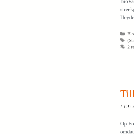
BioVak
streek
Heyde
Cat
Bl
Tag
(St
2 r
Til
7 juli
Op Foo
omdat 