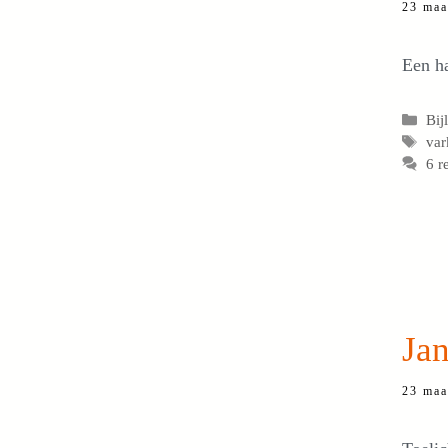
23 maa
Een ha
Cat
Bij
Tag
var
6 r
Jan
23 maa