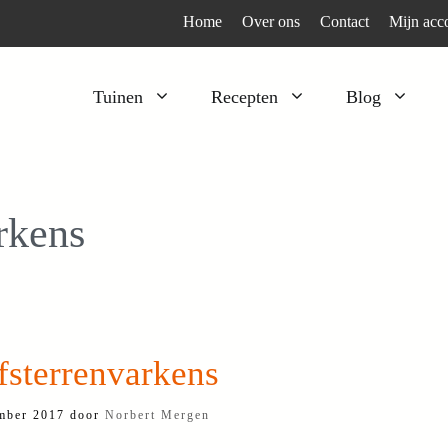
Home
Over ons
Contact
Mijn acc
Tuinen
Recepten
Blog
Heesters
Bijzonder en apart
Klimplanten
Kruiden
rkens
Kruiden
Peulgroenten
Moestuin
Tomaten
Verfplanten
Vruchtgewassen
Voedselbos
Wortelgroenten
fsterrenvarkens
Bladgroenten
mber 2017
door
Norbert Mergen