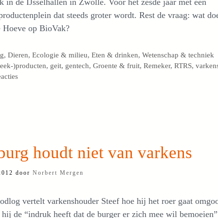
 in de IJsselhallen in Zwolle. Voor het zesde jaar met een
productenplein dat steeds groter wordt. Rest de vraag: wat do
 Hoeve op BioVak?
egorieën
og
,
Dieren
,
Ecologie & milieu
,
Eten & drinken
,
Wetenschap & techniek
s
reek-)producten
,
geit
,
gentech
,
Groente & fruit
,
Remeker
,
RTRS
,
varken
eacties
burg houdt niet van varkens
 2012
door
Norbert Mergen
dlog vertelt varkenshouder Steef hoe hij het roer gaat omgo
hij de “indruk heeft dat de burger er zich mee wil bemoeien”