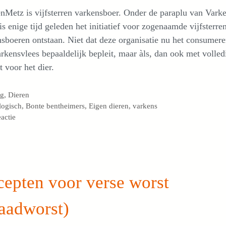
Metz is vijfsterren varkensboer. Onder de paraplu van Varke
s enige tijd geleden het initiatief voor zogenaamde vijfsterre
sboeren ontstaan. Niet dat deze organisatie nu het consumer
rkensvlees bepaaldelijk bepleit, maar àls, dan ook met volled
t voor het dier.
egorieën
og
,
Dieren
s
logisch
,
Bonte bentheimers
,
Eigen dieren
,
varkens
eactie
epten voor verse worst
aadworst)