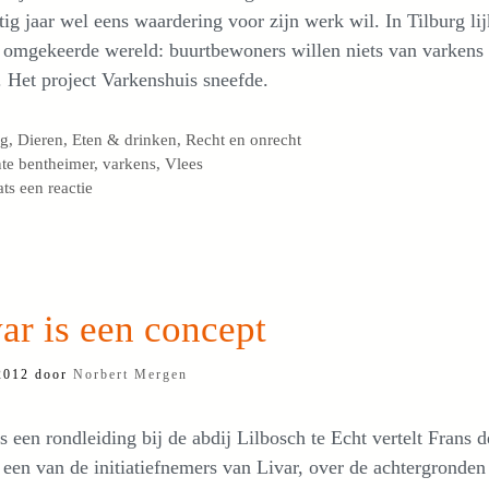
tig jaar wel eens waardering voor zijn werk wil. In Tilburg lij
 omgekeerde wereld: buurtbewoners willen niets van varkens
 Het project Varkenshuis sneefde.
egorieën
og
,
Dieren
,
Eten & drinken
,
Recht en onrecht
s
te bentheimer
,
varkens
,
Vlees
ats een reactie
ar is een concept
2012
door
Norbert Mergen
s een rondleiding bij de abdij Lilbosch te Echt vertelt Frans d
een van de initiatiefnemers van Livar, over de achtergronden