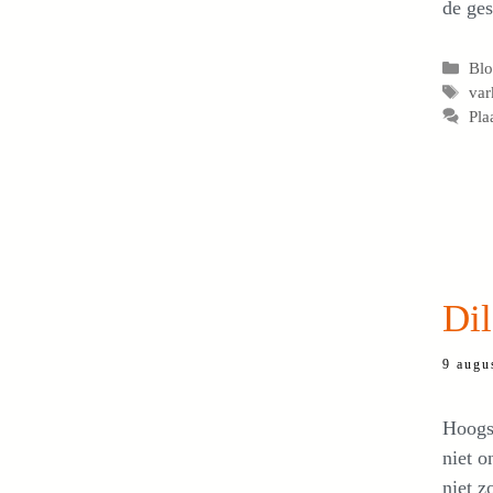
de ges
Cat
Bl
Tag
var
Pla
Di
9 augu
Hoogst
niet o
niet z