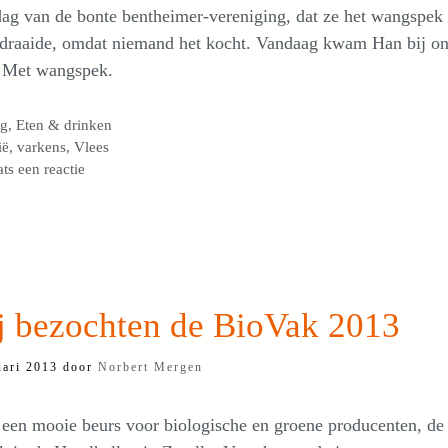
ag van de bonte bentheimer-vereniging, dat ze het wangspek 
 draaide, omdat niemand het kocht. Vandaag kwam Han bij o
. Met wangspek.
egorieën
og
,
Eten & drinken
s
ië
,
varkens
,
Vlees
ats een reactie
j bezochten de BioVak 2013
uari 2013
door
Norbert Mergen
 een mooie beurs voor biologische en groene producenten, de