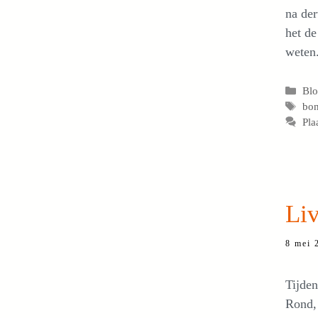
na der
het de
weten.
Cat
Bl
Tag
bon
Pla
Liv
8 mei 
Tijden
Rond, 