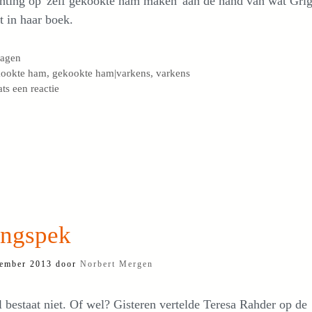
hting op 'zelf gekookte ham maken' aan de hand van wat Gri
ft in haar boek.
egorieën
lagen
s
kookte ham
,
gekookte ham|varkens
,
varkens
ats een reactie
ngspek
ember 2013
door
Norbert Mergen
 bestaat niet. Of wel? Gisteren vertelde Teresa Rahder op de