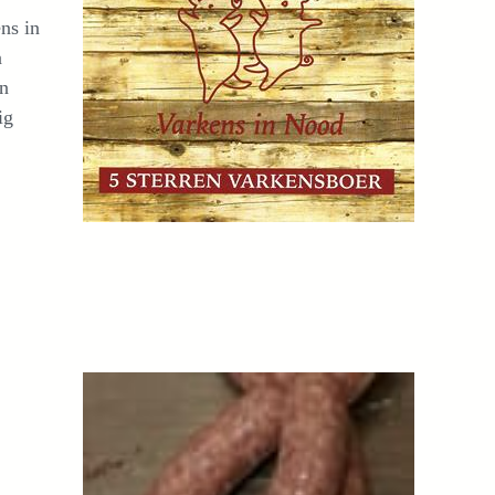
ns in
n
en
ig