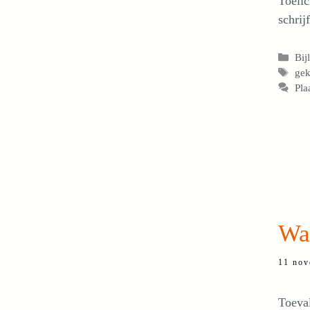
Toelic
schrij
Cat
Bij
Tag
ge
Pla
Wa
11 nov
Toeval