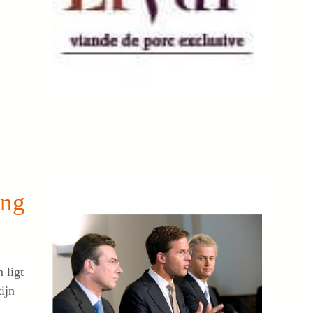
ing
 ligt
ijn