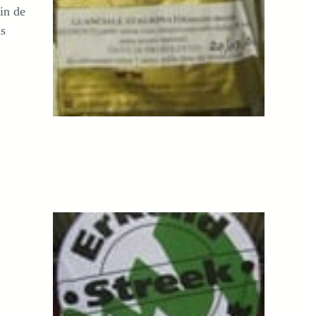
in de
ns