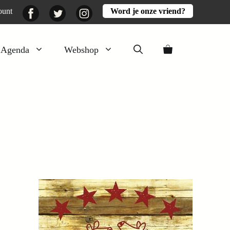
Facebook
Twitter
Instagram
ount
Word je onze vriend?
Agenda
Webshop
Veluwezomer
Aarde en mest
Activiteiten
Boeken
Mooi
Lekker