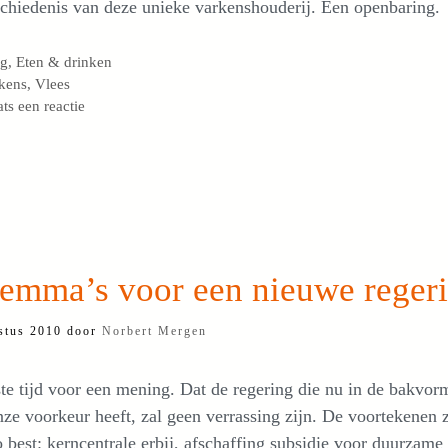
chiedenis van deze unieke varkenshouderij. Een openbaring.
egorieën
og
,
Eten & drinken
s
kens
,
Vlees
ats een reactie
lemma’s voor een nieuwe reger
stus 2010
door
Norbert Mergen
e tijd voor een mening. Dat de regering die nu in de bakvorm
nze voorkeur heeft, zal geen verrassing zijn. De voortekenen z
o best: kerncentrale erbij, afschaffing subsidie voor duurzame