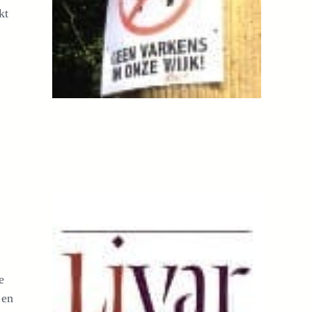
kt
e
 en