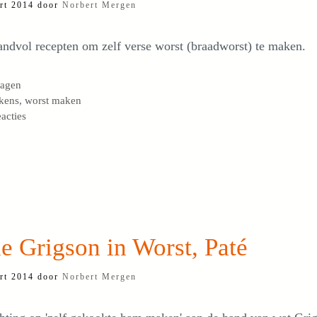
rt 2014
door
Norbert Mergen
ndvol recepten om zelf verse worst (braadworst) te maken.
egorieën
lagen
s
kens
,
worst maken
eacties
e Grigson in Worst, Paté
rt 2014
door
Norbert Mergen