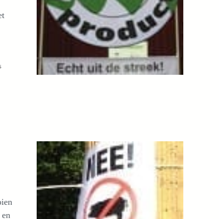
et
s
oien
 en