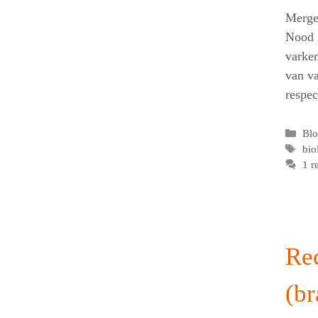
Mergen
Nood i
varken
van va
respec
Cat
Bl
Tag
bio
1 r
Rec
(br