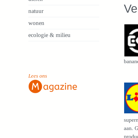
Ve
natuur
wonen
ecologie & milieu
banane
Lees ons
superm
aan. G
produc