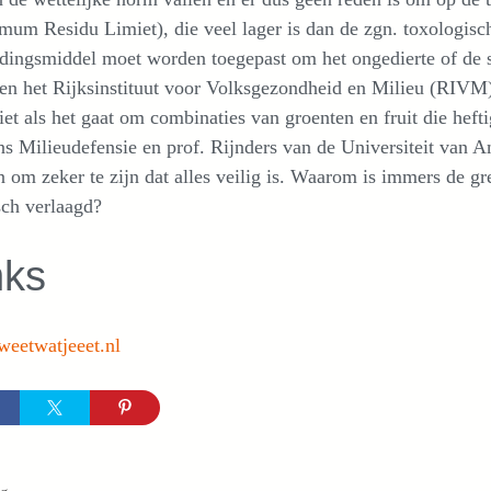
um Residu Limiet), die veel lager is dan de zgn. toxologisc
jdingsmiddel moet worden toegepast om het ongedierte of de s
 het Rijksinstituut voor Volksgezondheid en Milieu (RIVM) 
et als het gaat om combinaties van groenten en fruit die heft
s Milieudefensie en prof. Rijnders van de Universiteit van A
 om zeker te zijn dat alles veilig is. Waarom is immers de 
sch verlaagd?
nks
eetwatjeeet.nl
egorieën