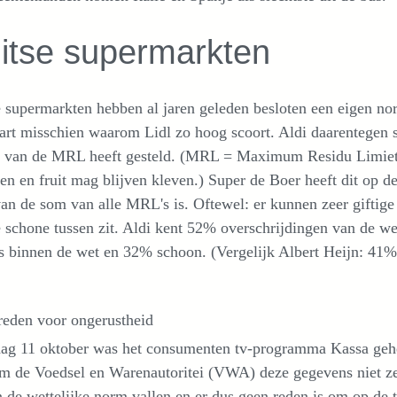
itse supermarkten
 supermarkten hebben al jaren geleden besloten een eigen nor
art misschien waarom Lidl zo hoog scoort. Aldi daarentegen 
3 van de MRL heeft gesteld. (MRL = Maximum Residu Limiet, 
en en fruit mag blijven kleven.) Super de Boer heeft dit op de
n de som van alle MRL's is. Oftewel: er kunnen zeer giftige 
 schone tussen zit. Aldi kent 52% overschrijdingen van de w
 binnen de wet en 32% schoon. (Vergelijk Albert Heijn: 41%
reden voor ongerustheid
dag 11 oktober was het consumenten tv-programma Kassa gehee
 de Voedsel en Warenautoritei (VWA) deze gegevens niet zelf 
 de wettelijke norm vallen en er dus geen reden is om op de