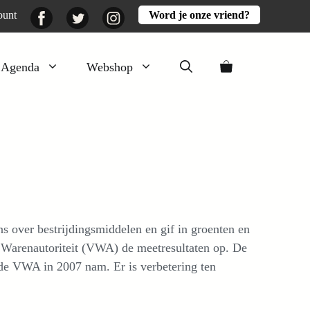
Facebook
Twitter
Instagram
ount
Word je onze vriend?
Agenda
Webshop
Veluwezomer
Aarde en mest
Activiteiten
Boeken
Mooi
s over bestrijdingsmiddelen en gif in groenten en
Lekker
n Warenautoriteit (VWA) de meetresultaten op. De
de VWA in 2007 nam. Er is verbetering ten