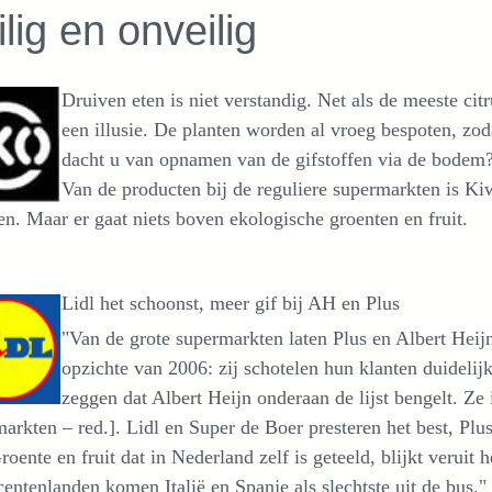
ilig en onveilig
Druiven eten is niet verstandig. Net als de meeste cit
een illusie. De planten worden al vroeg bespoten, zoda
dacht u van opnamen van de gifstoffen via de bodem
Van de producten bij de reguliere supermarkten is Ki
n. Maar er gaat niets boven ekologische groenten en fruit.
Lidl het schoonst, meer gif bij AH en Plus
"Van de grote supermarkten laten Plus en Albert Heijn
opzichte van 2006: zij schotelen hun klanten duidelij
zeggen dat Albert Heijn onderaan de lijst bengelt. Z
arkten – red.]. Lidl en Super de Boer presteren het best, Plu
roente en fruit dat in Nederland zelf is geteeld, blijkt veruit 
entenlanden komen Italië en Spanje als slechtste uit de bus."