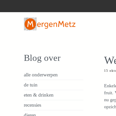
Ga
naar
de
inhoud
Blog over
We
15 okt
alle onderwerpen
de tuin
Enkele
fruit.
eten & drinken
nu ge
recensies
opzich
dieren