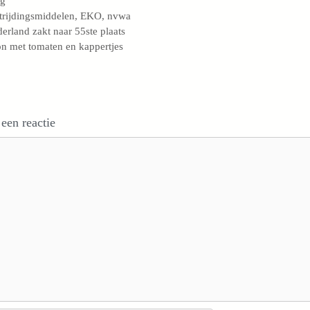
og
s
trijdingsmiddelen
,
EKO
,
nvwa
erland zakt naar 55ste plaats
n met tomaten en kappertjes
 een reactie
e