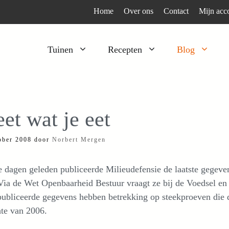
Home
Over ons
Contact
Mijn acc
Tuinen
Recepten
Blog
Heesters
Bijzonder en apart
Klimplanten
Kruiden
et wat je eet
Kruiden
Peulgroenten
ober 2008
door
Norbert Mergen
Moestuin
Tomaten
Verfplanten
Vruchtgewassen
 dagen geleden publiceerde Milieudefensie de laatste gegeven
Voedselbos
Wortelgroenten
 Via de Wet Openbaarheid Bestuur vraagt ze bij de Voedsel e
publiceerde gegevens hebben betrekking op steekproeven die 
Bladgroenten
te van 2006.