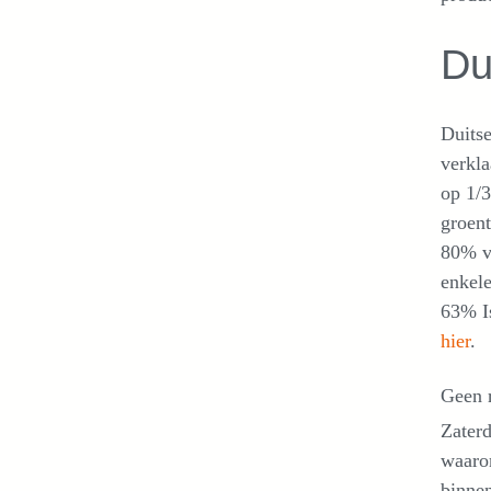
Du
Duitse
verkla
op 1/
groent
80% va
enkele
63% Is
hier
.
Geen 
Zater
waarom
binnen