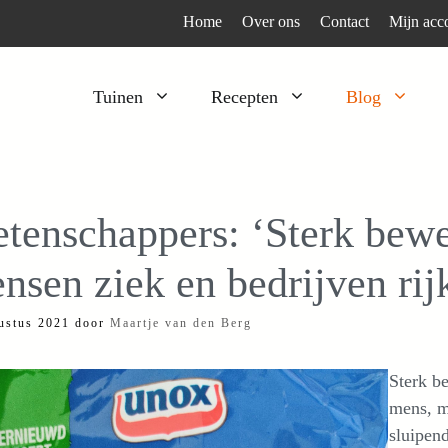
Home
Over ons
Contact
Mijn acc
Tuinen
Recepten
Blog
Heesters
Bijzonder en apart
Klimplanten
Kruiden
tenschappers: ‘Sterk bew
Kruiden
Peulgroenten
nsen ziek en bedrijven rij
Moestuin
Tomaten
Verfplanten
Vruchtgewassen
ustus 2021
door
Maartje van den Berg
Voedselbos
Wortelgroenten
Sterk b
Bladgroenten
mens, m
sluipen