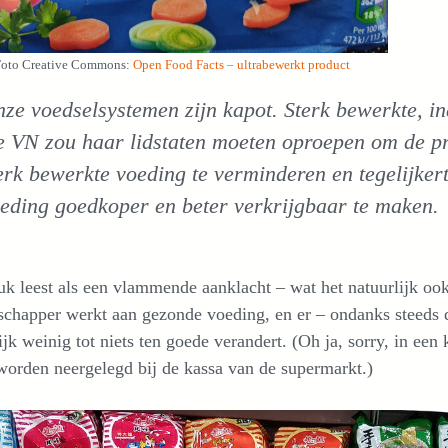
oto Creative Commons:
Open Food Facts – ultrabewerkt product
ze voedselsystemen zijn kapot. Sterk bewerkte, i
 VN zou haar lidstaten moeten oproepen om de pr
erk bewerkte voeding te verminderen en tegelijker
eding goedkoper en beter verkrijgbaar te maken.
uk leest als een vlammende aanklacht – wat het natuurlijk ook 
chapper werkt aan gezonde voeding, en er – ondanks steeds du
ijk weinig tot niets ten goede verandert. (Oh ja, sorry, in e
orden neergelegd bij de kassa van de supermarkt.)