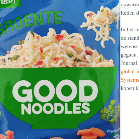
opwarmi
luiden 
In het 
de stand
wetensc
gegaan. 
Journal 
global 
System
kopstukk