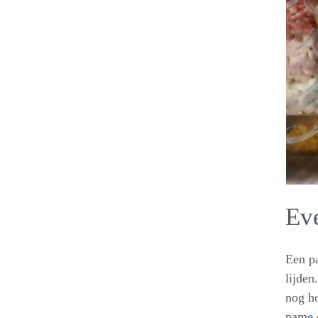
Eve
Een pa
lijden
nog ho
name