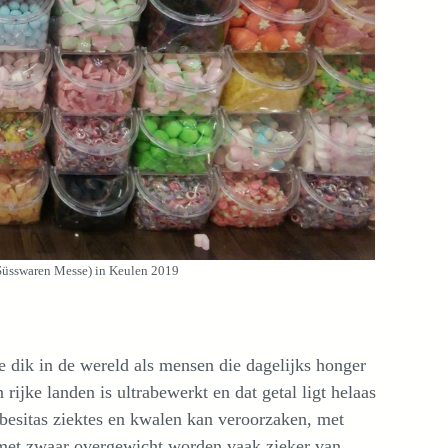
 Süsswaren Messe) in Keulen 2019
e dik in de wereld als mensen die dagelijks honger
ijke landen is ultrabewerkt en dat getal ligt helaas
obesitas ziektes en kwalen kan veroorzaken, met
n met zwaar overgewicht worden vaak zieker van