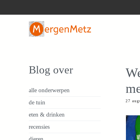
Ga
naar
de
inhoud
Blog over
We
me
alle onderwerpen
27 aug
de tuin
eten & drinken
recensies
dieren