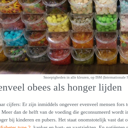
Snoepigheden in alle kleuren, op ISM (Internationale
nveel obees als honger lijden
ar cijfers: Er zijn inmiddels ongeveer evenveel mensen fors t
. Meer dan de helft van de voeding die geconsumeerd wordt in r
ger bij kinderen en pubers. Het staat onomstotelijk vast dat 
diabetes type 2
, kanker en hart- en vaatziekten. En patiënte