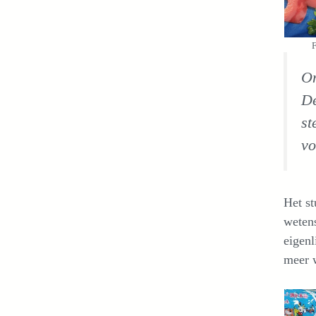
F
On
De
st
vo
Het st
wetens
eigenl
meer w