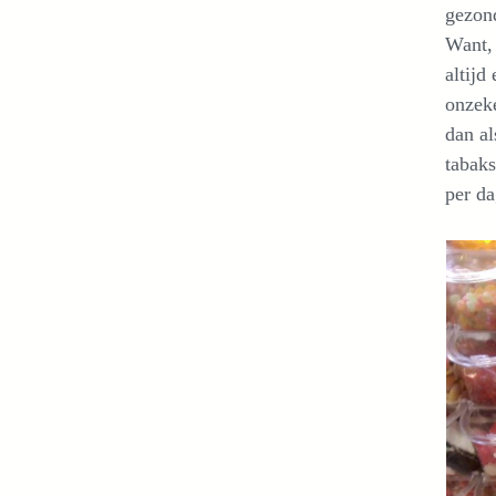
gezond
Want, 
altijd
onzeke
dan al
tabaks
per da