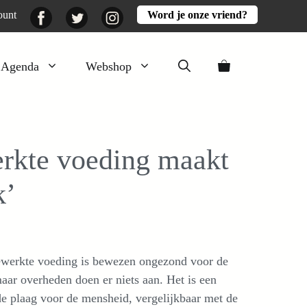
Facebook
Twitter
Instagram
ount
Word je onze vriend?
Agenda
Webshop
Veluwezomer
Aarde en mest
erkte voeding maakt
Activiteiten
k’
Boeken
Mooi
Lekker
ewerkte voeding is bewezen ongezond voor de
aar overheden doen er niets aan. Het is een
de plaag voor de mensheid, vergelijkbaar met de