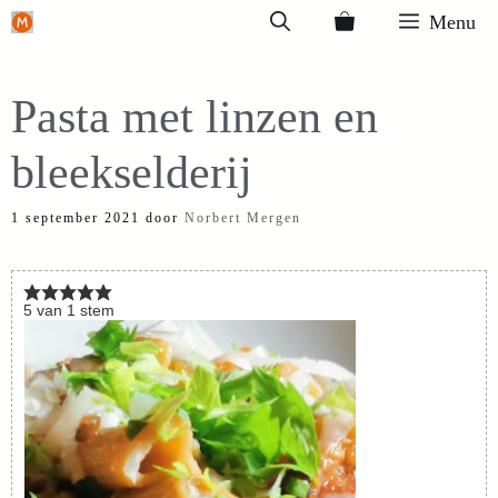
Ga
Menu
naar
de
Pasta met linzen en
inhoud
bleekselderij
1 september 2021
door
Norbert Mergen
5
van
1
stem