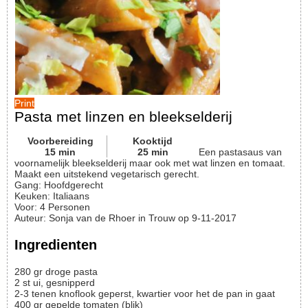
Print
Pasta met linzen en bleekselderij
Voorbereiding
Kooktijd
15
min
25
min
Een pastasaus van
voornamelijk bleekselderij maar ook met wat linzen en tomaat.
Maakt een uitstekend vegetarisch gerecht.
Gang:
Hoofdgerecht
Keuken:
Italiaans
Voor
:
4
Personen
Auteur
:
Sonja van de Rhoer in Trouw op 9-11-2017
Ingredienten
280
gr
droge pasta
2
st
ui, gesnipperd
2-3
tenen
knoflook
geperst, kwartier voor het de pan in gaat
400
gr
gepelde tomaten (blik)