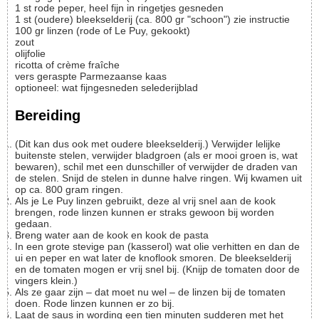
1
st
rode peper, heel fijn in ringetjes gesneden
1
st
(oudere) bleekselderij (ca. 800 gr "schoon")
zie instructie
100
gr
linzen (rode of Le Puy, gekookt)
zout
olijfolie
ricotta of crème fraîche
vers geraspte Parmezaanse kaas
optioneel: wat fijngesneden selederijblad
Bereiding
(Dit kan dus ook met oudere bleekselderij.) Verwijder lelijke
buitenste stelen, verwijder bladgroen (als er mooi groen is, wat
bewaren), schil met een dunschiller of verwijder de draden van
de stelen. Snijd de stelen in dunne halve ringen. Wij kwamen uit
op ca. 800 gram ringen.
Als je Le Puy linzen gebruikt, deze al vrij snel aan de kook
brengen, rode linzen kunnen er straks gewoon bij worden
gedaan.
Breng water aan de kook en kook de pasta
In een grote stevige pan (kasserol) wat olie verhitten en dan de
ui en peper en wat later de knoflook smoren. De bleekselderij
en de tomaten mogen er vrij snel bij. (Knijp de tomaten door de
vingers klein.)
Als ze gaar zijn – dat moet nu wel – de linzen bij de tomaten
doen. Rode linzen kunnen er zo bij.
Laat de saus in wording een tien minuten sudderen met het