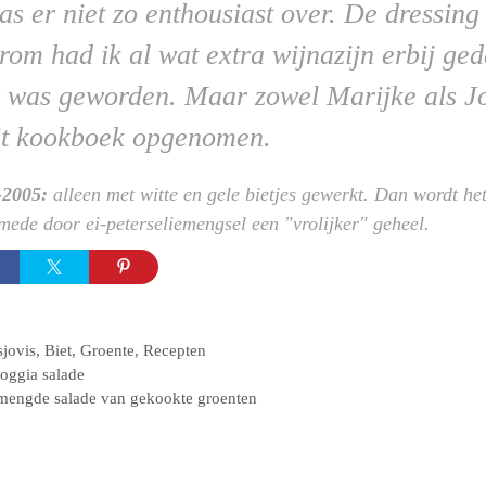
as er niet zo enthousiast over. De dressing 
om had ik al wat extra wijnazijn erbij ged
 was geworden. Maar zowel Marijke als Jol
it kookboek opgenomen.
-2005:
alleen met witte en gele bietjes gewerkt. Dan wordt he
ede door ei-peterseliemengsel een "vrolijker" geheel.
egorieën
jovis
,
Biet
,
Groente
,
Recepten
oggia salade
engde salade van gekookte groenten