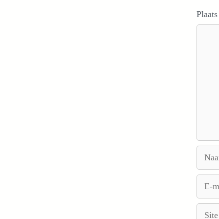
Plaats
Reacti
Naam
E-
mail
Site