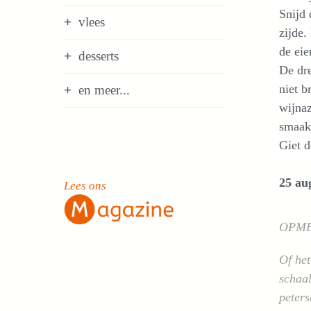
Snijd 
vlees
zijde.
de eie
desserts
De dre
niet b
en meer...
wijnaz
smaak
Giet d
25 au
Lees ons
OPM
Of het
schaal
peters