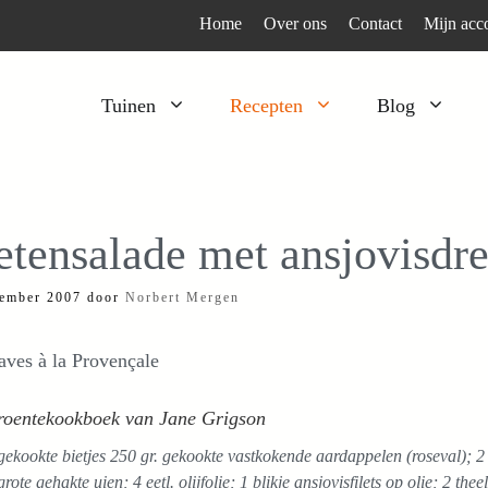
Home
Over ons
Contact
Mijn acc
Tuinen
Recepten
Blog
Heesters
Bijzonder en apart
Klimplanten
Kruiden
etensalade met ansjovisdre
Kruiden
Peulgroenten
ember 2007
door
Norbert Mergen
Moestuin
Tomaten
Verfplanten
Vruchtgewassen
aves à la Provençale
Voedselbos
Wortelgroenten
Groentekookboek van Jane Grigson
Bladgroenten
gekookte bietjes 250 gr. gekookte vastkokende aardappelen (roseval); 2
rote gehakte uien; 4 eetl. olijfolie; 1 blikje ansjovisfilets op olie; 2 th