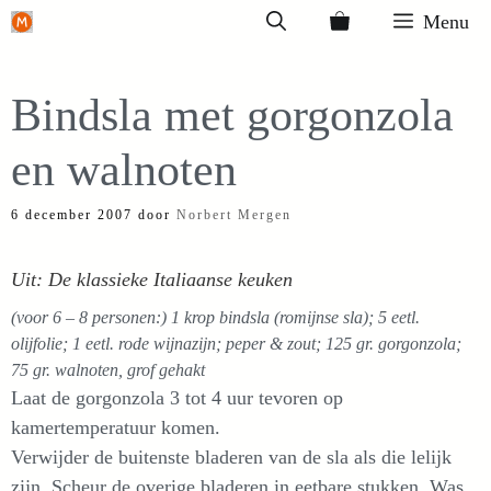
Ga
Menu
naar
de
Bindsla met gorgonzola
inhoud
en walnoten
6 december 2007
door
Norbert Mergen
Uit: De klassieke Italiaanse keuken
(voor 6 – 8 personen:) 1 krop bindsla (romijnse sla); 5 eetl.
olijfolie; 1 eetl. rode wijnazijn; peper & zout; 125 gr. gorgonzola;
75 gr. walnoten, grof gehakt
Laat de gorgonzola 3 tot 4 uur tevoren op
kamertemperatuur komen.
Verwijder de buitenste bladeren van de sla als die lelijk
zijn. Scheur de overige bladeren in eetbare stukken. Was