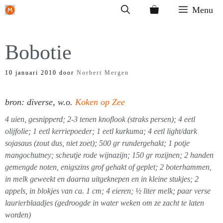
Ga
Menu
naar
de
Bobotie
inhoud
10 januari 2010
door
Norbert Mergen
bron: diverse, w.o.
Koken op Zee
4 uien, gesnipperd; 2-3 tenen knoflook (straks persen); 4 eetl
olijfolie; 1 eetl kerriepoeder; 1 eetl kurkuma; 4 eetl light/dark
sojasaus (zout dus, niet zoet); 500 gr rundergehakt; 1 potje
mangochutney; scheutje rode wijnazijn; 150 gr rozijnen; 2 handen
gemengde noten, enigszins grof gehakt of geplet; 2 boterhammen,
in melk geweekt en daarna uitgeknepen en in kleine stukjes; 2
appels, in blokjes van ca. 1 cm; 4 eieren; ½ liter melk; paar verse
laurierblaadjes (gedroogde in water weken om ze zacht te laten
worden)