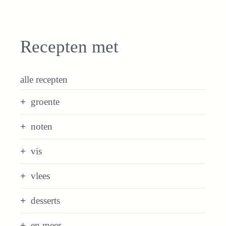
Recepten met
alle recepten
groente
noten
vis
vlees
desserts
en meer...