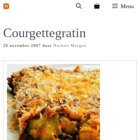
Ga
Menu
naar
de
Courgettegratin
inhoud
28 november 2007
door
Norbert Mergen