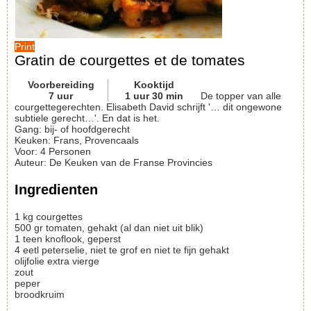
Print
Gratin de courgettes et de tomates
Voorbereiding
Kooktijd
7
uur
1
uur
30
min
De topper van alle
courgettegerechten. Elisabeth David schrijft '… dit ongewone
subtiele gerecht…'. En dat is het.
Gang:
bij- of hoofdgerecht
Keuken:
Frans, Provencaals
Voor
:
4
Personen
Auteur
:
De Keuken van de Franse Provincies
Ingredienten
1
kg
courgettes
500
gr
tomaten, gehakt (al dan niet uit blik)
1
teen
knoflook, geperst
4
eetl
peterselie, niet te grof en niet te fijn gehakt
olijfolie
extra vierge
zout
peper
broodkruim