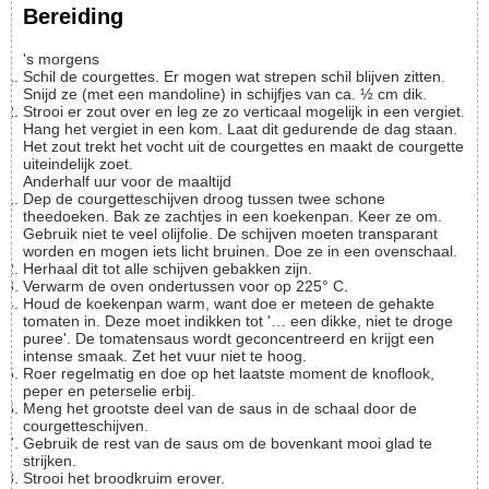
Bereiding
's morgens
Schil de courgettes. Er mogen wat strepen schil blijven zitten.
Snijd ze (met een mandoline) in schijfjes van ca. ½ cm dik.
Strooi er zout over en leg ze zo verticaal mogelijk in een vergiet.
Hang het vergiet in een kom. Laat dit gedurende de dag staan.
Het zout trekt het vocht uit de courgettes en maakt de courgette
uiteindelijk zoet.
Anderhalf uur voor de maaltijd
Dep de courgetteschijven droog tussen twee schone
theedoeken. Bak ze zachtjes in een koekenpan. Keer ze om.
Gebruik niet te veel olijfolie. De schijven moeten transparant
worden en mogen iets licht bruinen. Doe ze in een ovenschaal.
Herhaal dit tot alle schijven gebakken zijn.
Verwarm de oven ondertussen voor op 225° C.
Houd de koekenpan warm, want doe er meteen de gehakte
tomaten in. Deze moet indikken tot '… een dikke, niet te droge
puree'. De tomatensaus wordt geconcentreerd en krijgt een
intense smaak. Zet het vuur niet te hoog.
Roer regelmatig en doe op het laatste moment de knoflook,
peper en peterselie erbij.
Meng het grootste deel van de saus in de schaal door de
courgetteschijven.
Gebruik de rest van de saus om de bovenkant mooi glad te
strijken.
Strooi het broodkruim erover.