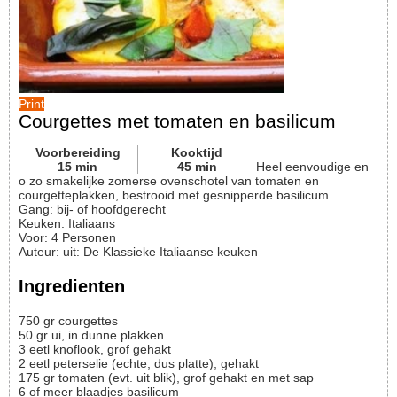
Print
Courgettes met tomaten en basilicum
Voorbereiding
Kooktijd
15
min
45
min
Heel eenvoudige en
o zo smakelijke zomerse ovenschotel van tomaten en
courgetteplakken, bestrooid met gesnipperde basilicum.
Gang:
bij- of hoofdgerecht
Keuken:
Italiaans
Voor
:
4
Personen
Auteur
:
uit: De Klassieke Italiaanse keuken
Ingredienten
750
gr
courgettes
50
gr
ui, in dunne plakken
3
eetl
knoflook, grof gehakt
2
eetl
peterselie (echte, dus platte), gehakt
175
gr
tomaten (evt. uit blik), grof gehakt en met sap
6
of meer blaadjes basilicum