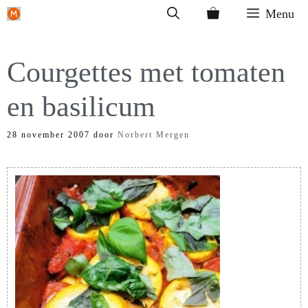
Ga
Menu
naar
de
Courgettes met tomaten
inhoud
en basilicum
28 november 2007
door
Norbert Mergen