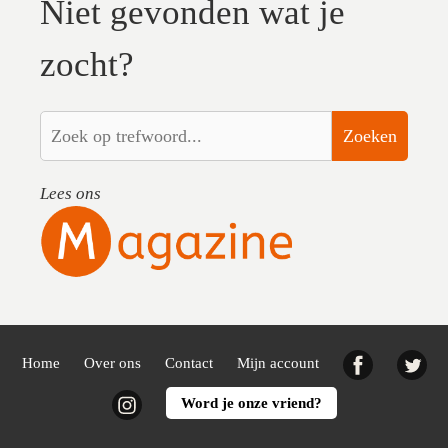
Niet gevonden wat je
zocht?
Zoeken
Lees ons
Facebook
Twi
Home
Over ons
Contact
Mijn account
Instagram
Word je onze vriend?