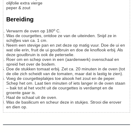
olijfolie
extra vierge
peper & zout
Bereiding
o
Verwarm de oven op 180
C.
Was de courgettes, ontdoe ze van de uiteinden. Snijd ze in
schijfjes van ca. 1 cm.
Neem een stevige pan en zet deze op matig vuur. Doe de ui en
wat olie erin, fruit de ui goudbruin en doe de knoflook erbij. Als
deze goudbruin is ook de peterselie.
Roer om en schep oven in een (aardenwerk) ovenschaal en
spreid het over de bodem.
Doe de stukken tomaat erbij. Zet ca. 20 minuten in de oven (tot
de olie zich scheidt van de tomaten, maar dat is lastig te zien).
Voeg de courgetteplakjes toe alsook het zout en de peper.
Schep het om. Laat tien minuten of iets langer in de oven staan
– bak tot al het vocht uit de courgettes is verdampt en de
groente gaar is.
Haal de schaal uit de oven.
Was de basilicum en scheur deze in stukjes. Strooi die erover
en dien op.